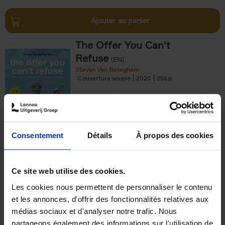
Ajouter au panier
The Offer You Can't
Refuse
(EN)
Steven Van Belleghem
Couverture souple
2020
256
€
37,
50
Consentement
Détails
À propos des cookies
Ajouter au panier
Ce site web utilise des cookies.
Les cookies nous permettent de personnaliser le contenu
Building Bonds = Building
et les annonces, d'offrir des fonctionnalités relatives aux
Business
(EN)
médias sociaux et d'analyser notre trafic. Nous
Jochen Roef
Jozefien De Feyter
Carolien Boom
partageons également des informations sur l'utilisation de
Couverture souple
2025
200