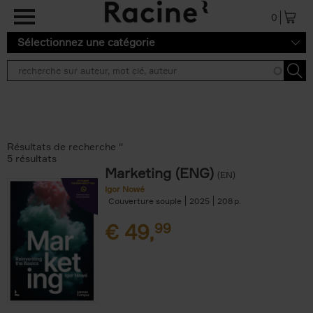
Aller au contenu principal
0
Sélectionnez une catégorie
Résultats de recherche ''
5 résultats
Marketing (ENG)
(EN)
Igor Nowé
Couverture souple
2025
208
€
49,
99