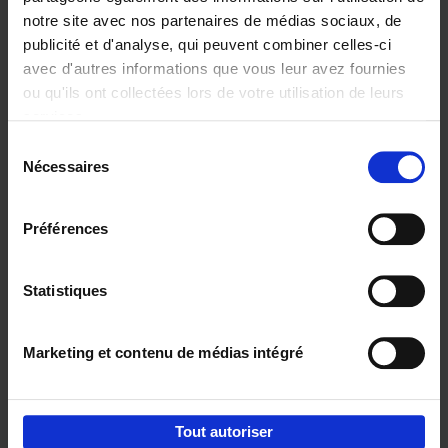
notre site avec nos partenaires de médias sociaux, de
€
29,
99
publicité et d'analyse, qui peuvent combiner celles-ci
avec d'autres informations que vous leur avez fournies
ou qu'ils ont collectées lors de votre utilisation de leurs
services.
Sélection
Nécessaires
du
Ajouter au panier
consentement
Digital marketing like a PRO -
Préférences
completely revised edition
(EN)
Clo Willaerts
Couverture souple
2022
226
Statistiques
€
35,
50
Marketing et contenu de médias intégré
Tout autoriser