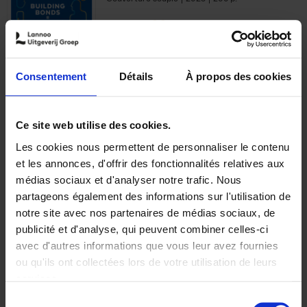
€
29,
99
Consentement
Détails
À propos des cookies
Ajouter au panier
Ce site web utilise des cookies.
Les cookies nous permettent de personnaliser le contenu
Optichannel Retail. Beyond
et les annonces, d'offrir des fonctionnalités relatives aux
the Digital Hysteria
(EN)
médias sociaux et d'analyser notre trafic. Nous
Gino Van Ossel
partageons également des informations sur l'utilisation de
Autre finition
2019
350
notre site avec nos partenaires de médias sociaux, de
€
29,
99
publicité et d'analyse, qui peuvent combiner celles-ci
avec d'autres informations que vous leur avez fournies
ou qu'ils ont collectées lors de votre utilisation de leurs
services.
Sélection