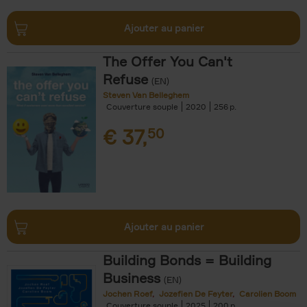
Ajouter au panier
The Offer You Can't
Refuse
(EN)
Steven Van Belleghem
Couverture souple
2020
256
€
37,
50
Ajouter au panier
Building Bonds = Building
Business
(EN)
Jochen Roef
Jozefien De Feyter
Carolien Boom
Couverture souple
2025
200