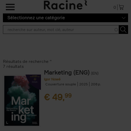
Aller au contenu principal
0
Sélectionnez une catégorie
Résultats de recherche ''
7 résultats
Marketing (ENG)
(EN)
Igor Nowé
Couverture souple
2025
208
€
49,
99