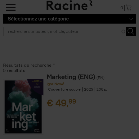
Aller au contenu principal
0
Sélectionnez une catégorie
Résultats de recherche ''
5 résultats
Marketing (ENG)
(EN)
Igor Nowé
Couverture souple
2025
208
€
49,
99