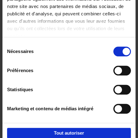
notre site avec nos partenaires de médias sociaux, de
€
29,
99
publicité et d'analyse, qui peuvent combiner celles-ci
avec d'autres informations que vous leur avez fournies
ou qu'ils ont collectées lors de votre utilisation de leurs
services.
Sélection
Nécessaires
du
Ajouter au panier
consentement
Digital marketing like a PRO -
Préférences
completely revised edition
(EN)
Clo Willaerts
Couverture souple
2022
226
Statistiques
€
35,
50
Marketing et contenu de médias intégré
Tout autoriser