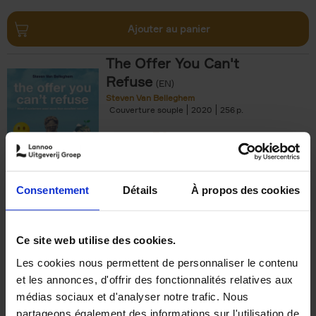
Ajouter au panier
The Offer You Can't
Refuse
(EN)
Steven Van Belleghem
Couverture souple
2020
256
€
37,
50
Consentement
Détails
À propos des cookies
Ajouter au panier
Ce site web utilise des cookies.
Les cookies nous permettent de personnaliser le contenu
Building Bonds = Building
et les annonces, d'offrir des fonctionnalités relatives aux
Business
(EN)
médias sociaux et d'analyser notre trafic. Nous
Jochen Roef
Jozefien De Feyter
Carolien Boom
partageons également des informations sur l'utilisation de
Couverture souple
2025
200