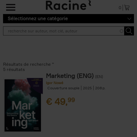
Aller au contenu principal
0
Sélectionnez une catégorie
Résultats de recherche ''
5 résultats
Marketing (ENG)
(EN)
Igor Nowé
Couverture souple
2025
208
€
49,
99