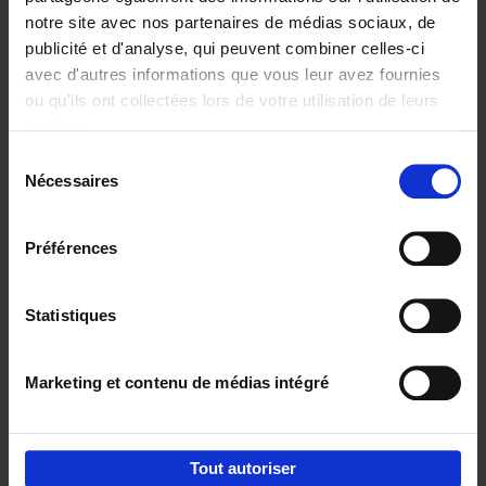
notre site avec nos partenaires de médias sociaux, de
€
29,
99
publicité et d'analyse, qui peuvent combiner celles-ci
avec d'autres informations que vous leur avez fournies
ou qu'ils ont collectées lors de votre utilisation de leurs
services.
Sélection
Nécessaires
du
Ajouter au panier
consentement
Digital marketing like a PRO -
Préférences
completely revised edition
(EN)
Clo Willaerts
Couverture souple
2022
226
Statistiques
€
35,
50
Marketing et contenu de médias intégré
Tout autoriser