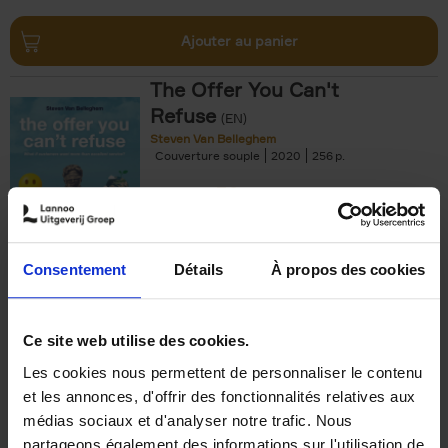
Ajouter au panier
The Offer You Can't
Refuse
(EN)
Steven Van Belleghem
Couverture souple
2020
256
€
37,
50
Consentement
Détails
À propos des cookies
Ajouter au panier
Ce site web utilise des cookies.
Les cookies nous permettent de personnaliser le contenu
Building Bonds = Building
et les annonces, d'offrir des fonctionnalités relatives aux
Business
(EN)
médias sociaux et d'analyser notre trafic. Nous
Jochen Roef
Jozefien De Feyter
Carolien Boom
partageons également des informations sur l'utilisation de
Couverture souple
2025
200