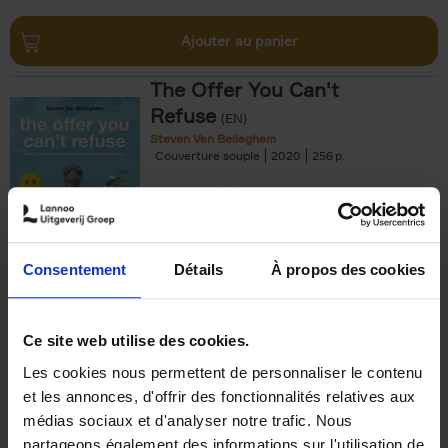
Ajouter au panier
The Offer You Can't
Refuse
(EN)
Steven Van Belleghem
Couverture souple
2020
256
€
37,
50
Consentement
Détails
À propos des cookies
Ajouter au panier
Ce site web utilise des cookies.
Les cookies nous permettent de personnaliser le contenu
Building Bonds = Building
et les annonces, d'offrir des fonctionnalités relatives aux
Business
(EN)
médias sociaux et d'analyser notre trafic. Nous
Jochen Roef
Jozefien De Feyter
Carolien Boom
partageons également des informations sur l'utilisation de
Couverture souple
2025
200