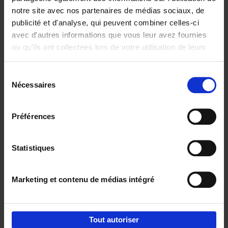
notre site avec nos partenaires de médias sociaux, de
€
29,
99
publicité et d'analyse, qui peuvent combiner celles-ci
avec d'autres informations que vous leur avez fournies
ou qu'ils ont collectées lors de votre utilisation de leurs
services.
Sélection
Nécessaires
du
Ajouter au panier
consentement
Digital marketing like a PRO -
Préférences
completely revised edition
(EN)
Clo Willaerts
Couverture souple
2022
226
Statistiques
€
35,
50
Marketing et contenu de médias intégré
Tout autoriser