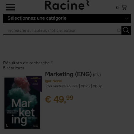
Aller au contenu principal
0
Sélectionnez une catégorie
Résultats de recherche ''
5 résultats
Marketing (ENG)
(EN)
Igor Nowé
Couverture souple
2025
208
€
49,
99