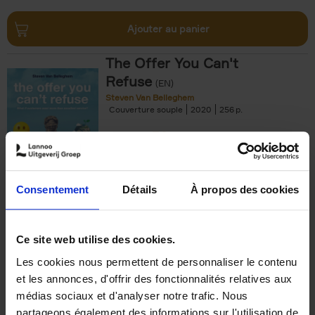
Ajouter au panier
The Offer You Can't
Refuse
(EN)
Steven Van Belleghem
Couverture souple
2020
256
€
37,
50
Consentement
Détails
À propos des cookies
Ajouter au panier
Ce site web utilise des cookies.
Les cookies nous permettent de personnaliser le contenu
Building Bonds = Building
et les annonces, d'offrir des fonctionnalités relatives aux
Business
(EN)
médias sociaux et d'analyser notre trafic. Nous
Jochen Roef
Jozefien De Feyter
Carolien Boom
partageons également des informations sur l'utilisation de
Couverture souple
2025
200