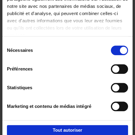
notre site avec nos partenaires de médias sociaux, de
€
29,
99
publicité et d'analyse, qui peuvent combiner celles-ci
avec d'autres informations que vous leur avez fournies
ou qu'ils ont collectées lors de votre utilisation de leurs
services.
Sélection
Nécessaires
du
Ajouter au panier
consentement
Digital marketing like a PRO -
Préférences
completely revised edition
(EN)
Clo Willaerts
Couverture souple
2022
226
Statistiques
€
35,
50
Marketing et contenu de médias intégré
Tout autoriser