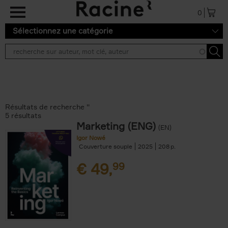
Aller au contenu principal
0
Sélectionnez une catégorie
Résultats de recherche ''
5 résultats
Marketing (ENG)
(EN)
Igor Nowé
Couverture souple
2025
208
€
49,
99