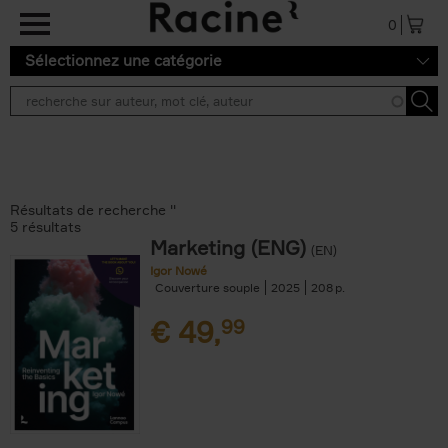
Aller au contenu principal
0
Sélectionnez une catégorie
Résultats de recherche ''
5 résultats
Marketing (ENG)
(EN)
Igor Nowé
Couverture souple
2025
208
€
49,
99