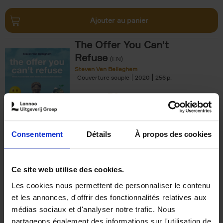
Ajouter au panier
The Offer You Can't
Refuse
(EN)
Steven Van Belleghem
Couverture souple
2020
256
€
37,
50
Consentement
Détails
À propos des cookies
Ajouter au panier
Ce site web utilise des cookies.
Les cookies nous permettent de personnaliser le contenu
Building Bonds = Building
et les annonces, d'offrir des fonctionnalités relatives aux
Business
(EN)
médias sociaux et d'analyser notre trafic. Nous
Jochen Roef
Jozefien De Feyter
Carolien Boom
partageons également des informations sur l'utilisation de
Couverture souple
2025
200