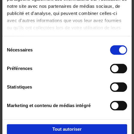
notre site avec nos partenaires de médias sociaux, de
€
29,
99
publicité et d'analyse, qui peuvent combiner celles-ci
avec d'autres informations que vous leur avez fournies
ou qu'ils ont collectées lors de votre utilisation de leurs
services.
Sélection
Nécessaires
du
Ajouter au panier
consentement
Digital marketing like a PRO -
Préférences
completely revised edition
(EN)
Clo Willaerts
Couverture souple
2022
226
Statistiques
€
35,
50
Marketing et contenu de médias intégré
Tout autoriser