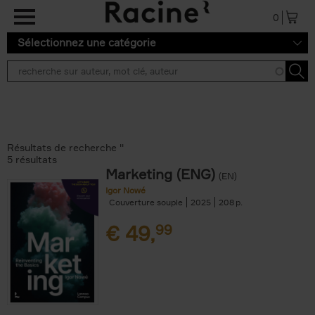
Aller au contenu principal
0
Sélectionnez une catégorie
Résultats de recherche ''
5 résultats
Marketing (ENG)
(EN)
Igor Nowé
Couverture souple
2025
208
€
49,
99