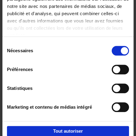
notre site avec nos partenaires de médias sociaux, de
€
29,
99
publicité et d'analyse, qui peuvent combiner celles-ci
avec d'autres informations que vous leur avez fournies
ou qu'ils ont collectées lors de votre utilisation de leurs
services.
Sélection
Nécessaires
du
Ajouter au panier
consentement
Digital marketing like a PRO -
Préférences
completely revised edition
(EN)
Clo Willaerts
Couverture souple
2022
226
Statistiques
€
35,
50
Marketing et contenu de médias intégré
Tout autoriser