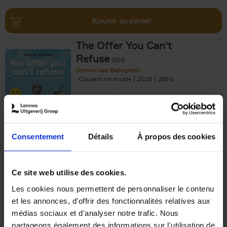
Ajouter au panier
The Offer You Can't
Refuse
(EN)
Steven Van Belleghem
Couverture souple
2020
256
€
37,
50
Consentement
Détails
À propos des cookies
Ajouter au panier
Ce site web utilise des cookies.
Les cookies nous permettent de personnaliser le contenu
Building Bonds = Building
et les annonces, d'offrir des fonctionnalités relatives aux
Business
(EN)
médias sociaux et d'analyser notre trafic. Nous
Jochen Roef
Jozefien De Feyter
Carolien Boom
partageons également des informations sur l'utilisation de
Couverture souple
2025
200