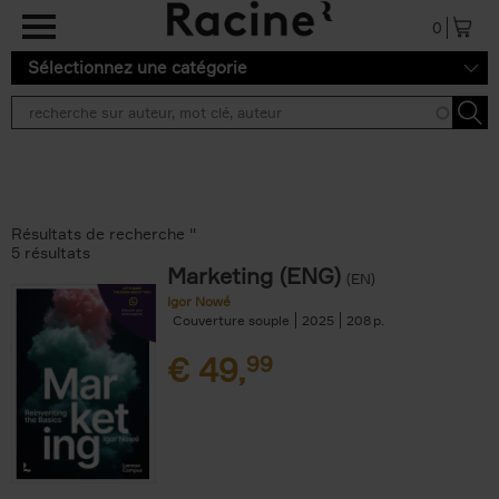
Aller au contenu principal
0
Sélectionnez une catégorie
Résultats de recherche ''
5 résultats
Marketing (ENG)
(EN)
Igor Nowé
Couverture souple
2025
208
€
49,
99