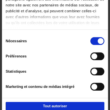
notre site avec nos partenaires de médias sociaux, de
€
29,
99
publicité et d'analyse, qui peuvent combiner celles-ci
avec d'autres informations que vous leur avez fournies
ou qu'ils ont collectées lors de votre utilisation de leurs
services.
Sélection
Nécessaires
du
Ajouter au panier
consentement
Digital marketing like a PRO -
Préférences
completely revised edition
(EN)
Clo Willaerts
Couverture souple
2022
226
Statistiques
€
35,
50
Marketing et contenu de médias intégré
Tout autoriser