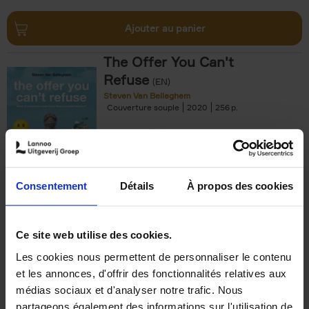
Ajouter au panier
The Offer You Can't
Refuse
(EN)
Steven Van Belleghem
Couverture souple
2020
256
€
37,
50
Consentement
Détails
À propos des cookies
Ajouter au panier
Ce site web utilise des cookies.
Les cookies nous permettent de personnaliser le contenu
Building Bonds = Building
et les annonces, d'offrir des fonctionnalités relatives aux
Business
(EN)
médias sociaux et d'analyser notre trafic. Nous
Jochen Roef
Jozefien De Feyter
Carolien Boom
partageons également des informations sur l'utilisation de
Couverture souple
2025
200