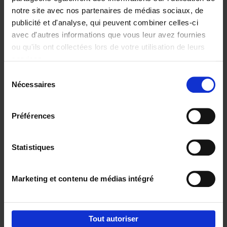
notre site avec nos partenaires de médias sociaux, de
€
29,
99
publicité et d'analyse, qui peuvent combiner celles-ci
avec d'autres informations que vous leur avez fournies
ou qu'ils ont collectées lors de votre utilisation de leurs
services.
Sélection
Nécessaires
du
Ajouter au panier
consentement
Digital marketing like a PRO -
Préférences
completely revised edition
(EN)
Clo Willaerts
Couverture souple
2022
226
Statistiques
€
35,
50
Marketing et contenu de médias intégré
Tout autoriser