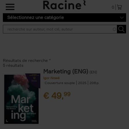
Aller au contenu principal
0
Sélectionnez une catégorie
Résultats de recherche ''
5 résultats
Marketing (ENG)
(EN)
Igor Nowé
Couverture souple
2025
208
€
49,
99