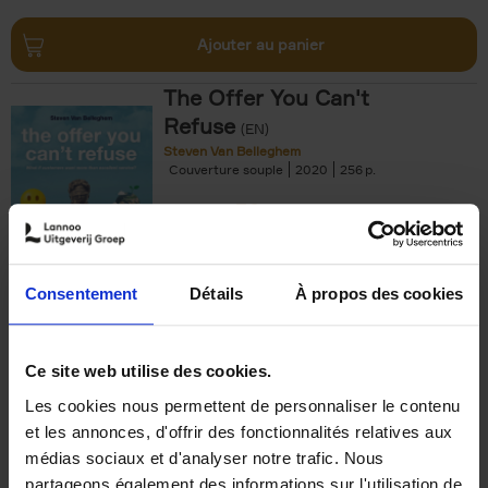
Ajouter au panier
The Offer You Can't
Refuse
(EN)
Steven Van Belleghem
Couverture souple
2020
256
€
37,
50
Consentement
Détails
À propos des cookies
Ajouter au panier
Ce site web utilise des cookies.
Les cookies nous permettent de personnaliser le contenu
Building Bonds = Building
et les annonces, d'offrir des fonctionnalités relatives aux
Business
(EN)
médias sociaux et d'analyser notre trafic. Nous
Jochen Roef
Jozefien De Feyter
Carolien Boom
partageons également des informations sur l'utilisation de
Couverture souple
2025
200