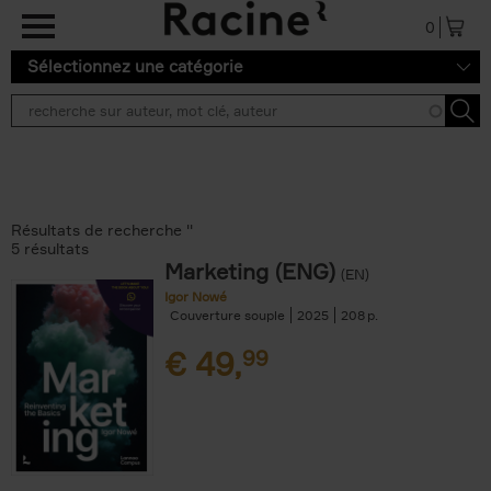
Aller au contenu principal
0
Sélectionnez une catégorie
Résultats de recherche ''
5 résultats
Marketing (ENG)
(EN)
Igor Nowé
Couverture souple
2025
208
€
49,
99