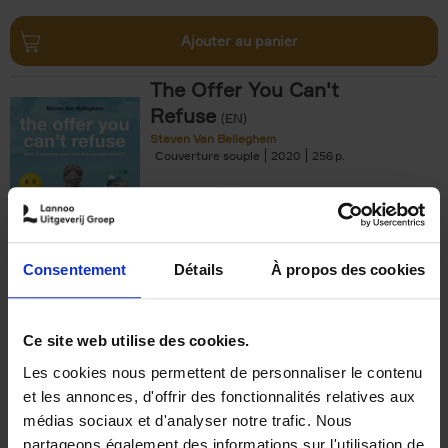
Ajouter au panier
The Offer You Can't
Refuse
(EN)
Steven Van Belleghem
Couverture souple
2020
256
€
37,
50
Consentement
Détails
À propos des cookies
Ajouter au panier
Ce site web utilise des cookies.
Les cookies nous permettent de personnaliser le contenu
Building Bonds = Building
et les annonces, d'offrir des fonctionnalités relatives aux
Business
(EN)
médias sociaux et d'analyser notre trafic. Nous
Jochen Roef
Jozefien De Feyter
Carolien Boom
partageons également des informations sur l'utilisation de
Couverture souple
2025
200