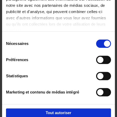
notre site avec nos partenaires de médias sociaux, de
€
29,
99
publicité et d'analyse, qui peuvent combiner celles-ci
avec d'autres informations que vous leur avez fournies
ou qu'ils ont collectées lors de votre utilisation de leurs
services.
Sélection
Nécessaires
du
Ajouter au panier
consentement
Digital marketing like a PRO -
Préférences
completely revised edition
(EN)
Clo Willaerts
Couverture souple
2022
226
Statistiques
€
35,
50
Marketing et contenu de médias intégré
Tout autoriser