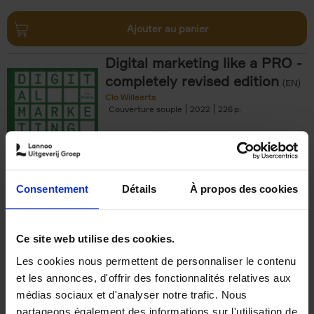
Ajouter au panier
Digital marketing like a PRO -
completely revised edition
(EN)
Clo Willaerts
Couverture souple
2022
226
€
35,
50
Consentement
Détails
À propos des cookies
Ajouter au panier
Ce site web utilise des cookies.
Les cookies nous permettent de personnaliser le contenu
The Offer You Can't
et les annonces, d'offrir des fonctionnalités relatives aux
Refuse
(EN)
médias sociaux et d'analyser notre trafic. Nous
Steven Van Belleghem
partageons également des informations sur l'utilisation de
Couverture souple
2020
256