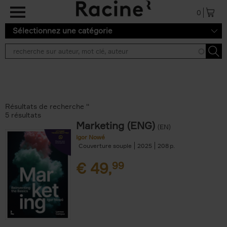
Aller au contenu principal
0
Sélectionnez une catégorie
Résultats de recherche ''
5 résultats
Marketing (ENG)
(EN)
Igor Nowé
Couverture souple
2025
208
€
49,
99