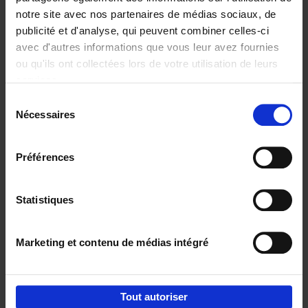
notre site avec nos partenaires de médias sociaux, de
€
37,
50
publicité et d'analyse, qui peuvent combiner celles-ci
avec d'autres informations que vous leur avez fournies
ou qu'ils ont collectées lors de votre utilisation de leurs
services.
Sélection
Nécessaires
du
Ajouter au panier
consentement
Building Bonds = Building
Préférences
Business
(EN)
Jochen Roef
Jozefien De Feyter
Carolien Boom
Couverture souple
2025
200
Statistiques
€
29,
99
Marketing et contenu de médias intégré
Tout autoriser