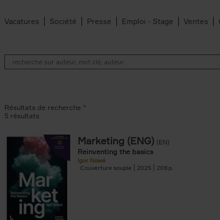
Vacatures
Société
Presse
Emploi - Stage
Ventes
Résultats de recherche ''
5 résultats
Marketing (ENG)
(EN)
lter
Reinventing the basics
Igor Nowé
Couverture souple
2025
208
te filter
r
Feyter filter
an Belleghem filter