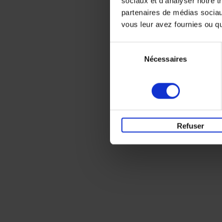
sociaux et d'analyser notre t
partenaires de médias sociaux
vous leur avez fournies ou qu'
Sélection
Nécessaires
du
consentement
Refuser