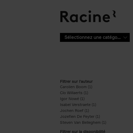
Aller au contenu principal
Sélectionnez une catégorie
Filtrer sur l'auteur
Carolien Boom (1)
Apply Carolien Boom fi
Clo Willaerts (1)
Apply Clo Willaerts filter
Igor Nowé (1)
Apply Igor Nowé filter
Isabel Verstraete (1)
Apply Isabel Verstrae
Jochen Roef (1)
Apply Jochen Roef filte
Jozefien De Feyter (1)
Apply Jozefien De 
Steven Van Belleghem (1)
Apply Steven V
Filtrer sur la disponibilité