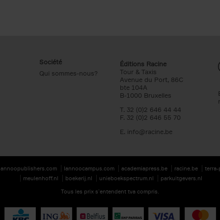
Société
Éditions Racine
Tour & Taxis
Qui sommes-nous?
Avenue du Port, 86C
bte 104A
B-1000 Bruxelles
T. 32 (0)2 646 44 44
F. 32 (0)2 646 55 70
E.
info@racine.be
lannoopublishers.com
lannoocampus.com
academiapress.be
racine.be
terra
meulenhoff.nl
boekerij.nl
unieboekspectrum.nl
parkuitgevers.nl
Tous les prix s’entendent tva compris.