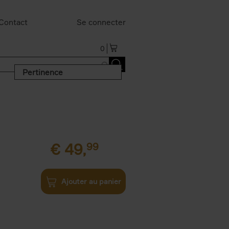
Contact
Se connecter
0
Pertinence
€
49,
99
Ajouter au panier