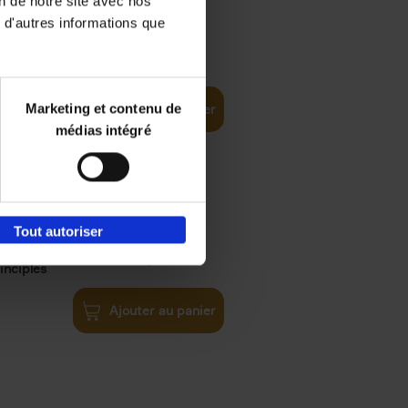
on de notre site avec nos
 d'autres informations que
€
35,
50
Marketing et contenu de
Ajouter au panier
médias intégré
Tout autoriser
€
34,
99
inciples
Ajouter au panier