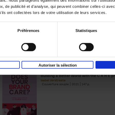
rafic. Nous partageons également des informations sur l'utilisati
, de publicité et d'analyse, qui peuvent combiner celles-ci avec
Digital marketing like a PRO -
ils ont collectées lors de votre utilisation de leurs services.
completely revised edition
(EN)
Prepare. Run. Optimize.
Clo Willaerts
Préférences
Statistiques
Couverture souple
2022
226
Autoriser la sélection
Does Your Brand Care?
(EN)
Building a Better World with the C A R E pr
Isabel Verstraete
Couverture souple
2021
147