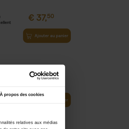
€
37,
50
)
ellent
Ajouter au panier
iness
€
29,
99
(EN)
tal world
À propos des cookies
Ajouter au panier
nnalités relatives aux médias