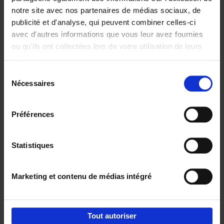
notre site avec nos partenaires de médias sociaux, de
€
29,
99
publicité et d'analyse, qui peuvent combiner celles-ci
avec d'autres informations que vous leur avez fournies
ou qu'ils ont collectées lors de votre utilisation de leurs
services.
Sélection
Nécessaires
du
Ajouter au panier
consentement
Digital marketing like a PRO -
Préférences
completely revised edition
(EN)
Clo Willaerts
Couverture souple
2022
226
Statistiques
€
35,
50
Marketing et contenu de médias intégré
Tout autoriser