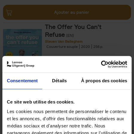
Ajouter au panier
The Offer You Can't
Refuse
(EN)
Steven Van Belleghem
Couverture souple
2020
256
€
37,
50
Consentement
Détails
À propos des cookies
Ajouter au panier
Ce site web utilise des cookies.
Les cookies nous permettent de personnaliser le contenu
Building Bonds = Building
et les annonces, d'offrir des fonctionnalités relatives aux
Business
(EN)
médias sociaux et d'analyser notre trafic. Nous
Jochen Roef
Jozefien De Feyter
Carolien Boom
partageons également des informations sur l'utilisation de
Couverture souple
2025
200