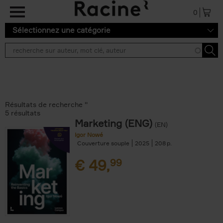
Aller au contenu principal
0
Sélectionnez une catégorie
Résultats de recherche ''
5 résultats
Marketing (ENG)
(EN)
Igor Nowé
Couverture souple
2025
208
€
49,
99