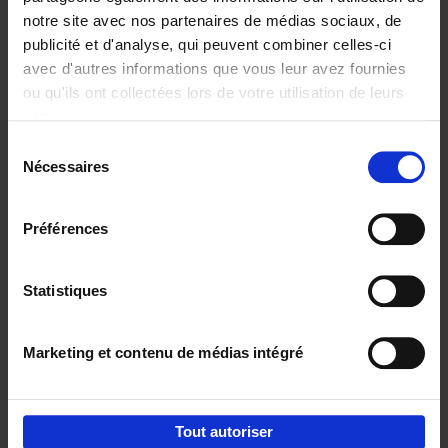
notre site avec nos partenaires de médias sociaux, de
€
37,
50
publicité et d'analyse, qui peuvent combiner celles-ci
avec d'autres informations que vous leur avez fournies
ou qu'ils ont collectées lors de votre utilisation de leurs
services.
Sélection
Nécessaires
du
Ajouter au panier
consentement
Building Bonds = Building
Préférences
Business
(EN)
Jochen Roef
Jozefien De Feyter
Carolien Boom
Couverture souple
2025
200
Statistiques
€
29,
99
Marketing et contenu de médias intégré
Tout autoriser