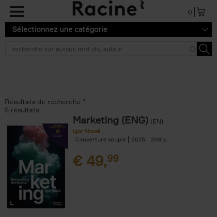
Aller au contenu principal
0
Sélectionnez une catégorie
Résultats de recherche ''
5 résultats
Marketing (ENG)
(EN)
Igor Nowé
Couverture souple
2025
208
€
49,
99