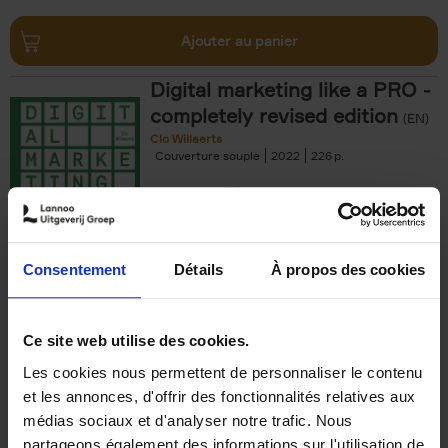
Ajouter au panier
Digital marketing like a PRO -
completely revised edition
(EN)
Clo Willaerts
Couverture souple
2022
226
€
35,
50
Consentement
Détails
À propos des cookies
Ajouter au panier
Ce site web utilise des cookies.
Les cookies nous permettent de personnaliser le contenu
The Offer You Can't
et les annonces, d'offrir des fonctionnalités relatives aux
Refuse
(EN)
médias sociaux et d'analyser notre trafic. Nous
Steven Van Belleghem
partageons également des informations sur l'utilisation de
Couverture souple
2020
256