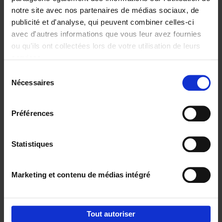
notre site avec nos partenaires de médias sociaux, de
€
29,
99
publicité et d'analyse, qui peuvent combiner celles-ci
avec d'autres informations que vous leur avez fournies
ou qu'ils ont collectées lors de votre utilisation de leurs
services.
Sélection
Nécessaires
du
Ajouter au panier
consentement
Digital marketing like a PRO -
Préférences
completely revised edition
(EN)
Clo Willaerts
Couverture souple
2022
226
Statistiques
€
35,
50
Marketing et contenu de médias intégré
Tout autoriser