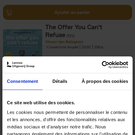
Ajouter au panier
The Offer You Can't
Refuse
(EN)
Steven Van Belleghem
Couverture souple
2020
256
€
37,
50
Consentement
Détails
À propos des cookies
Ajouter au panier
Ce site web utilise des cookies.
Les cookies nous permettent de personnaliser le contenu
Building Bonds = Building
et les annonces, d'offrir des fonctionnalités relatives aux
Business
(EN)
médias sociaux et d'analyser notre trafic. Nous
Jochen Roef
Jozefien De Feyter
Carolien Boom
partageons également des informations sur l'utilisation de
Couverture souple
2025
200