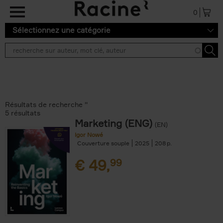
Aller au contenu principal
0
Sélectionnez une catégorie
Résultats de recherche ''
5 résultats
Marketing (ENG)
(EN)
Igor Nowé
Couverture souple
2025
208
€
49,
99