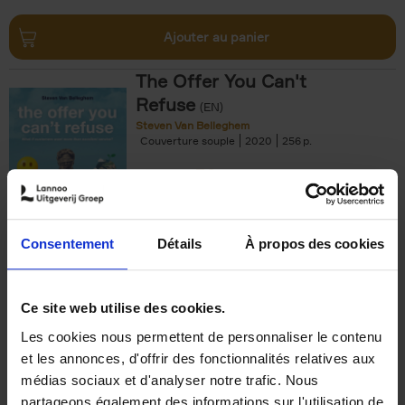
Ajouter au panier
The Offer You Can't
Refuse
(EN)
Steven Van Belleghem
Couverture souple
2020
256
€
37,
50
Consentement
Détails
À propos des cookies
Ajouter au panier
Ce site web utilise des cookies.
Les cookies nous permettent de personnaliser le contenu
Building Bonds = Building
et les annonces, d'offrir des fonctionnalités relatives aux
Business
(EN)
médias sociaux et d'analyser notre trafic. Nous
Jochen Roef
Jozefien De Feyter
Carolien Boom
partageons également des informations sur l'utilisation de
Couverture souple
2025
200