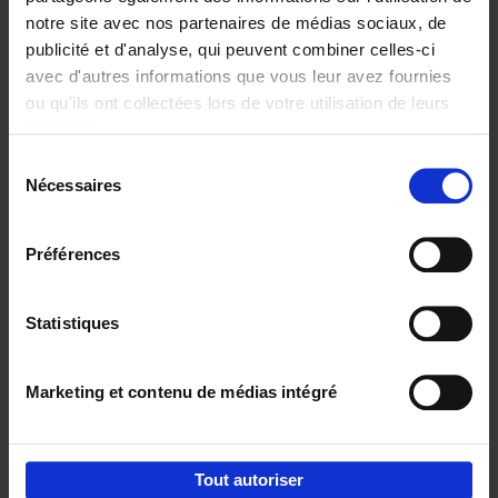
notre site avec nos partenaires de médias sociaux, de
€
29,
99
publicité et d'analyse, qui peuvent combiner celles-ci
avec d'autres informations que vous leur avez fournies
ou qu'ils ont collectées lors de votre utilisation de leurs
services.
Sélection
Nécessaires
du
Ajouter au panier
consentement
Digital marketing like a PRO -
Préférences
completely revised edition
(EN)
Clo Willaerts
Couverture souple
2022
226
Statistiques
€
35,
50
Marketing et contenu de médias intégré
Tout autoriser