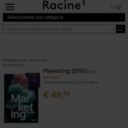
Aller au contenu principal
0
Sélectionnez une catégorie
Résultats de recherche ''
5 résultats
Marketing (ENG)
(EN)
Igor Nowé
Couverture souple
2025
208
€
49,
99