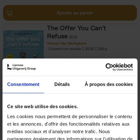
Ajouter au panier
The Offer You Can't
Refuse
(EN)
Steven Van Belleghem
Couverture souple
2020
256
€
37,
50
Consentement
Détails
À propos des cookies
Ajouter au panier
Ce site web utilise des cookies.
Les cookies nous permettent de personnaliser le contenu
Building Bonds = Building
et les annonces, d'offrir des fonctionnalités relatives aux
Business
(EN)
médias sociaux et d'analyser notre trafic. Nous
Jochen Roef
Jozefien De Feyter
Carolien Boom
partageons également des informations sur l'utilisation de
Couverture souple
2025
200