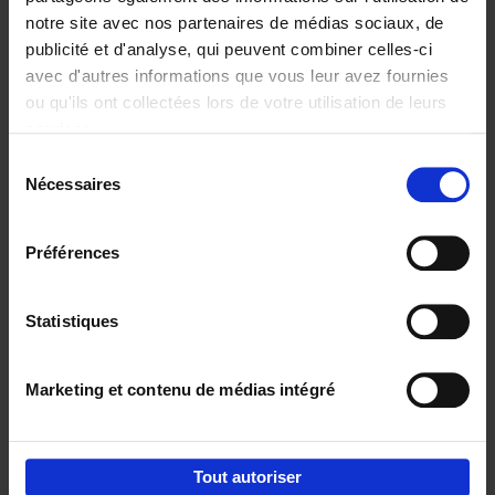
notre site avec nos partenaires de médias sociaux, de
€
29,
99
publicité et d'analyse, qui peuvent combiner celles-ci
avec d'autres informations que vous leur avez fournies
ou qu'ils ont collectées lors de votre utilisation de leurs
services.
Sélection
Nécessaires
du
Ajouter au panier
consentement
Digital marketing like a PRO -
Préférences
completely revised edition
(EN)
Clo Willaerts
Couverture souple
2022
226
Statistiques
€
35,
50
Marketing et contenu de médias intégré
Tout autoriser