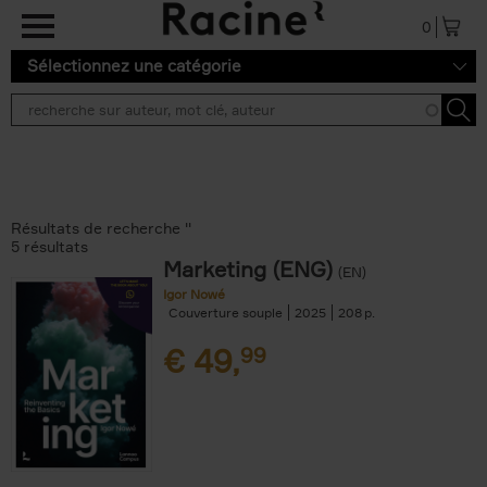
Aller au contenu principal
0
Sélectionnez une catégorie
Résultats de recherche ''
5 résultats
Marketing (ENG)
(EN)
Igor Nowé
Couverture souple
2025
208
€
49,
99