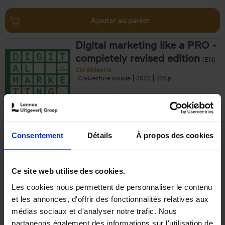
Ajouter au panier
Digital marketing like a PRO -
completely revised edition
(EN)
Clo Willaerts
Couverture souple
2022
226
€
35,
50
Consentement
Détails
À propos des cookies
Ajouter au panier
Ce site web utilise des cookies.
Les cookies nous permettent de personnaliser le contenu
The Offer You Can't
et les annonces, d'offrir des fonctionnalités relatives aux
Refuse
(EN)
médias sociaux et d'analyser notre trafic. Nous
Steven Van Belleghem
partageons également des informations sur l'utilisation de
Couverture souple
2020
256