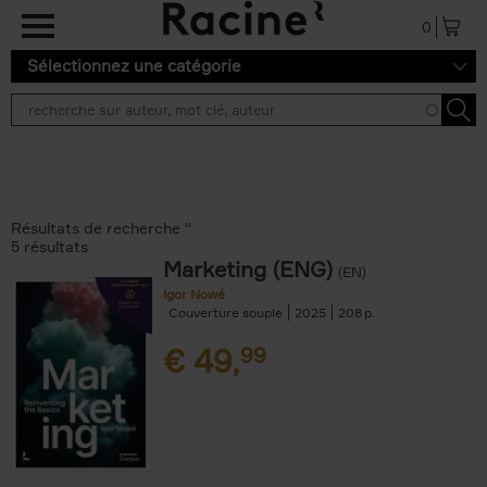
Aller au contenu principal
0
Sélectionnez une catégorie
Résultats de recherche ''
5 résultats
Marketing (ENG)
(EN)
Igor Nowé
Couverture souple
2025
208
€
49,
99