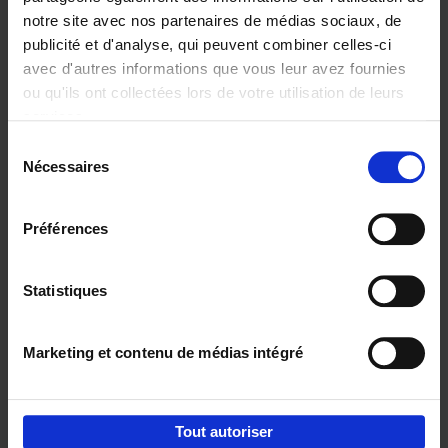
notre site avec nos partenaires de médias sociaux, de
€
37,
50
publicité et d'analyse, qui peuvent combiner celles-ci
avec d'autres informations que vous leur avez fournies
ou qu'ils ont collectées lors de votre utilisation de leurs
services.
Sélection
Nécessaires
du
Ajouter au panier
consentement
Building Bonds = Building
Préférences
Business
(EN)
Jochen Roef
Jozefien De Feyter
Carolien Boom
Couverture souple
2025
200
Statistiques
€
29,
99
Marketing et contenu de médias intégré
Tout autoriser