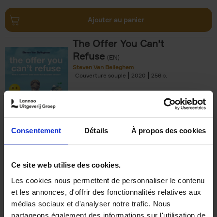
Ajouter au panier
The Offer You Can't
Refuse
(EN)
Steven Van Belleghem
Couverture souple
2020
256
€
37,
50
Consentement
Détails
À propos des cookies
Ajouter au panier
Ce site web utilise des cookies.
Les cookies nous permettent de personnaliser le contenu
Building Bonds = Building
et les annonces, d'offrir des fonctionnalités relatives aux
Business
(EN)
médias sociaux et d'analyser notre trafic. Nous
Jochen Roef
Jozefien De Feyter
Carolien Boom
partageons également des informations sur l'utilisation de
Couverture souple
2025
200