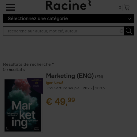
Aller au contenu principal
0
Sélectionnez une catégorie
Résultats de recherche ''
5 résultats
Marketing (ENG)
(EN)
Igor Nowé
Couverture souple
2025
208
€
49,
99