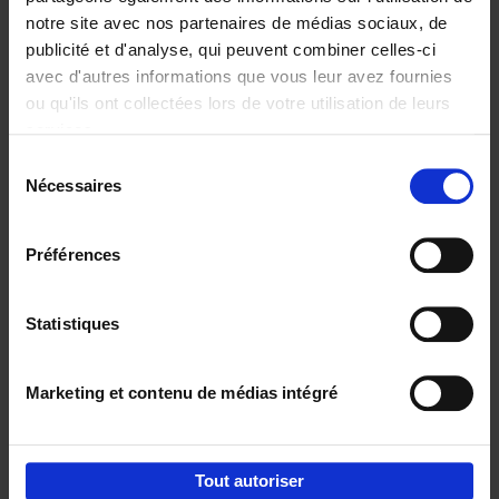
notre site avec nos partenaires de médias sociaux, de
€
29,
99
publicité et d'analyse, qui peuvent combiner celles-ci
avec d'autres informations que vous leur avez fournies
ou qu'ils ont collectées lors de votre utilisation de leurs
services.
Sélection
Nécessaires
du
Ajouter au panier
consentement
Digital marketing like a PRO -
Préférences
completely revised edition
(EN)
Clo Willaerts
Couverture souple
2022
226
Statistiques
€
35,
50
Marketing et contenu de médias intégré
Tout autoriser