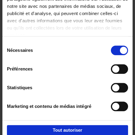
notre site avec nos partenaires de médias sociaux, de
€
29,
99
publicité et d'analyse, qui peuvent combiner celles-ci
avec d'autres informations que vous leur avez fournies
ou qu'ils ont collectées lors de votre utilisation de leurs
services.
Sélection
Nécessaires
du
Ajouter au panier
consentement
Digital marketing like a PRO -
Préférences
completely revised edition
(EN)
Clo Willaerts
Couverture souple
2022
226
Statistiques
€
35,
50
Marketing et contenu de médias intégré
Tout autoriser