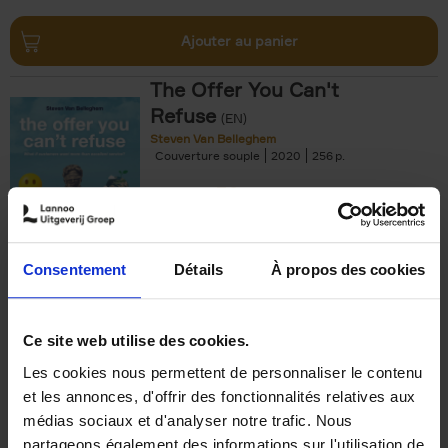
Ajouter au panier
The Offer You Can't
Refuse
(EN)
Steven Van Belleghem
Couverture souple
2020
256
€
37,
50
Consentement
Détails
À propos des cookies
Ajouter au panier
Ce site web utilise des cookies.
Les cookies nous permettent de personnaliser le contenu
Building Bonds = Building
et les annonces, d'offrir des fonctionnalités relatives aux
Business
(EN)
médias sociaux et d'analyser notre trafic. Nous
Jochen Roef
Jozefien De Feyter
Carolien Boom
partageons également des informations sur l'utilisation de
Couverture souple
2025
200