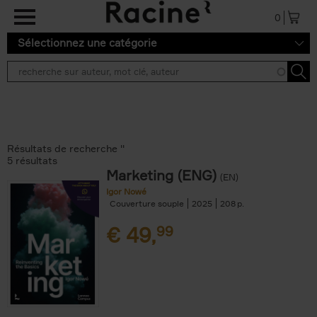
Aller au contenu principal
0
Sélectionnez une catégorie
Résultats de recherche ''
5 résultats
Marketing (ENG)
(EN)
Igor Nowé
Couverture souple
2025
208
€
49,
99