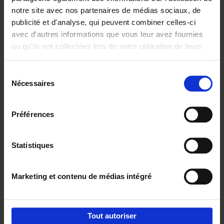
notre site avec nos partenaires de médias sociaux, de
€
29,
99
publicité et d'analyse, qui peuvent combiner celles-ci
avec d'autres informations que vous leur avez fournies
ou qu'ils ont collectées lors de votre utilisation de leurs
services.
Sélection
Nécessaires
du
Ajouter au panier
consentement
Digital marketing like a PRO -
Préférences
completely revised edition
(EN)
Clo Willaerts
Couverture souple
2022
226
Statistiques
€
35,
50
Marketing et contenu de médias intégré
Tout autoriser