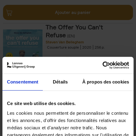
Ajouter au panier
The Offer You Can't
Refuse
(EN)
Steven Van Belleghem
Couverture souple
2020
256
€
37,
50
Consentement
Détails
À propos des cookies
Ajouter au panier
Ce site web utilise des cookies.
Les cookies nous permettent de personnaliser le contenu
Building Bonds = Building
et les annonces, d'offrir des fonctionnalités relatives aux
Business
(EN)
médias sociaux et d'analyser notre trafic. Nous
Jochen Roef
Jozefien De Feyter
Carolien Boom
partageons également des informations sur l'utilisation de
Couverture souple
2025
200