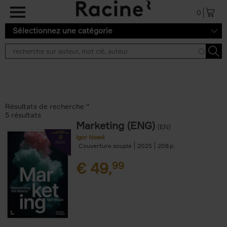
Aller au contenu principal
0
Sélectionnez une catégorie
Résultats de recherche ''
5 résultats
Marketing (ENG)
(EN)
Igor Nowé
Couverture souple
2025
208
€
49,
99