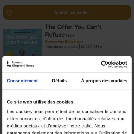
Ajouter au panier
The Offer You Can't
Refuse
(EN)
Steven Van Belleghem
Couverture souple
2020
256
€
37,
50
Consentement
Détails
À propos des cookies
Ajouter au panier
Ce site web utilise des cookies.
Les cookies nous permettent de personnaliser le contenu
Building Bonds = Building
et les annonces, d'offrir des fonctionnalités relatives aux
Business
(EN)
médias sociaux et d'analyser notre trafic. Nous
Jochen Roef
Jozefien De Feyter
Carolien Boom
partageons également des informations sur l'utilisation de
Couverture souple
2025
200