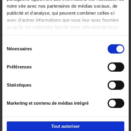
notre site avec nos partenaires de médias sociaux, de
€
29,
99
publicité et d'analyse, qui peuvent combiner celles-ci
avec d'autres informations que vous leur avez fournies
ou qu'ils ont collectées lors de votre utilisation de leurs
services.
Sélection
Nécessaires
du
Ajouter au panier
consentement
Digital marketing like a PRO -
Préférences
completely revised edition
(EN)
Clo Willaerts
Couverture souple
2022
226
Statistiques
€
35,
50
Marketing et contenu de médias intégré
Tout autoriser