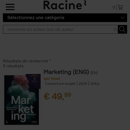
Aller au contenu principal
0
Sélectionnez une catégorie
Résultats de recherche ''
5 résultats
Marketing (ENG)
(EN)
Igor Nowé
Couverture souple
2025
208
€
49,
99