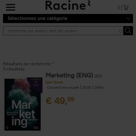
Aller au contenu principal
0
Sélectionnez une catégorie
Résultats de recherche ''
5 résultats
Marketing (ENG)
(EN)
Igor Nowé
Couverture souple
2025
208
€
49,
99