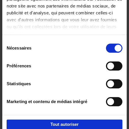
notre site avec nos partenaires de médias sociaux, de
€
29,
99
publicité et d'analyse, qui peuvent combiner celles-ci
avec d'autres informations que vous leur avez fournies
ou qu'ils ont collectées lors de votre utilisation de leurs
services.
Sélection
Nécessaires
du
Ajouter au panier
consentement
Digital marketing like a PRO -
Préférences
completely revised edition
(EN)
Clo Willaerts
Couverture souple
2022
226
Statistiques
€
35,
50
Marketing et contenu de médias intégré
Tout autoriser