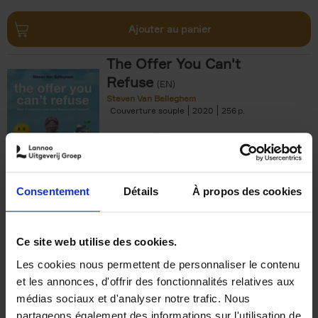
Ajouter au panier
The Offer You Can't
Refuse
(EN)
Steven Van Belleghem
Couverture souple
2020
256
€
37,
50
Consentement
Détails
À propos des cookies
Ajouter au panier
Ce site web utilise des cookies.
Les cookies nous permettent de personnaliser le contenu
Building Bonds = Building
et les annonces, d'offrir des fonctionnalités relatives aux
Business
(EN)
médias sociaux et d'analyser notre trafic. Nous
Jochen Roef
Jozefien De Feyter
Carolien Boom
partageons également des informations sur l'utilisation de
Couverture souple
2025
200