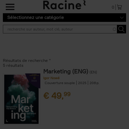
Aller au contenu principal
0
Sélectionnez une catégorie
Résultats de recherche ''
5 résultats
Marketing (ENG)
(EN)
Igor Nowé
Couverture souple
2025
208
€
49,
99