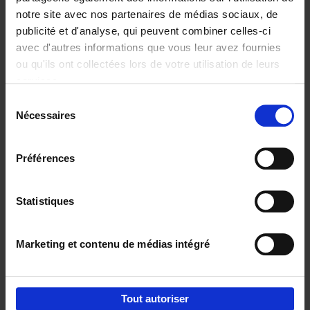
notre site avec nos partenaires de médias sociaux, de
€
29,
99
publicité et d'analyse, qui peuvent combiner celles-ci
avec d'autres informations que vous leur avez fournies
ou qu'ils ont collectées lors de votre utilisation de leurs
services.
Sélection
Nécessaires
du
Ajouter au panier
consentement
Digital marketing like a PRO -
Préférences
completely revised edition
(EN)
Clo Willaerts
Couverture souple
2022
226
Statistiques
€
35,
50
Marketing et contenu de médias intégré
Tout autoriser