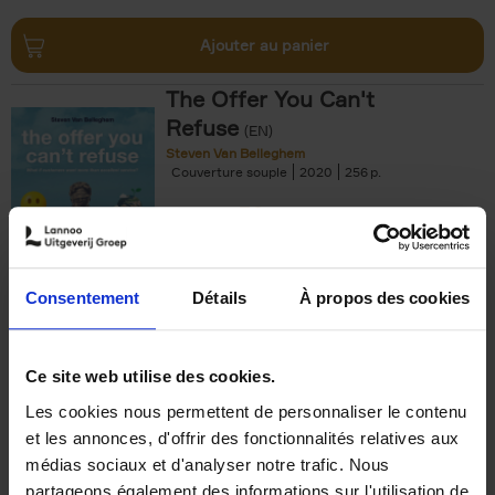
Ajouter au panier
The Offer You Can't
Refuse
(EN)
Steven Van Belleghem
Couverture souple
2020
256
€
37,
50
Consentement
Détails
À propos des cookies
Ajouter au panier
Ce site web utilise des cookies.
Les cookies nous permettent de personnaliser le contenu
Building Bonds = Building
et les annonces, d'offrir des fonctionnalités relatives aux
Business
(EN)
médias sociaux et d'analyser notre trafic. Nous
Jochen Roef
Jozefien De Feyter
Carolien Boom
partageons également des informations sur l'utilisation de
Couverture souple
2025
200