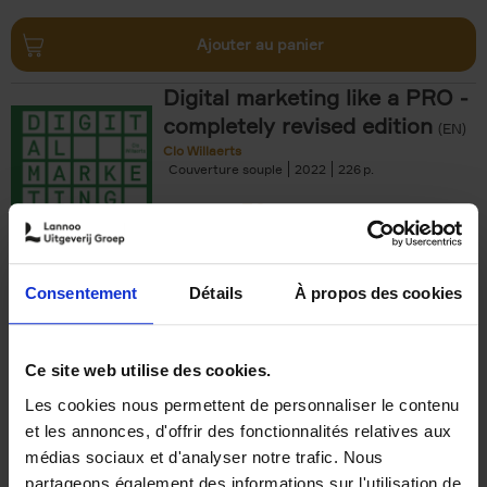
Ajouter au panier
Digital marketing like a PRO -
completely revised edition
(EN)
Clo Willaerts
Couverture souple
2022
226
€
35,
50
Consentement
Détails
À propos des cookies
Ajouter au panier
Ce site web utilise des cookies.
Les cookies nous permettent de personnaliser le contenu
The Offer You Can't
et les annonces, d'offrir des fonctionnalités relatives aux
Refuse
(EN)
médias sociaux et d'analyser notre trafic. Nous
Steven Van Belleghem
partageons également des informations sur l'utilisation de
Couverture souple
2020
256