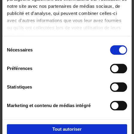
notre site avec nos partenaires de médias sociaux, de
€
37,
50
publicité et d'analyse, qui peuvent combiner celles-ci
avec d'autres informations que vous leur avez fournies
ou qu'ils ont collectées lors de votre utilisation de leurs
services.
Sélection
Nécessaires
du
Ajouter au panier
consentement
Building Bonds = Building
Préférences
Business
(EN)
Jochen Roef
Jozefien De Feyter
Carolien Boom
Couverture souple
2025
200
Statistiques
€
29,
99
Marketing et contenu de médias intégré
Tout autoriser