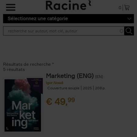
Aller au contenu principal
0
Sélectionnez une catégorie
Résultats de recherche ''
5 résultats
Marketing (ENG)
(EN)
Igor Nowé
Couverture souple
2025
208
€
49,
99