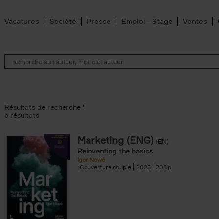
Vacatures
Société
Presse
Emploi - Stage
Ventes
Résultats de recherche ''
5 résultats
Marketing (ENG)
(EN)
lter
Reinventing the basics
Igor Nowé
Couverture souple
2025
208
te filter
r
Feyter filter
an Belleghem filter