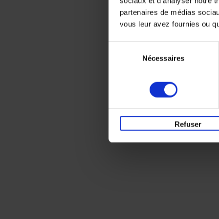
sociaux et d'analyser notre t
partenaires de médias sociaux
vous leur avez fournies ou qu'
Sélection
Nécessaires
du
consentement
Refuser