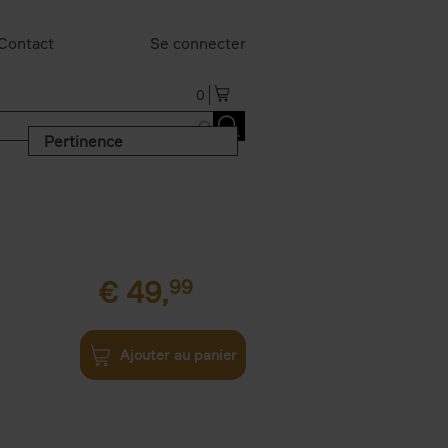
Contact
Se connecter
0
Pertinence
€
49,
99
Ajouter au panier