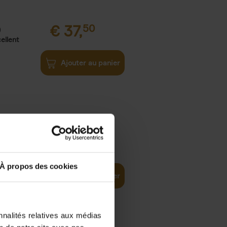
€
37,
50
)
ellent
Ajouter au panier
iness
€
29,
99
(EN)
tal world
À propos des cookies
Ajouter au panier
nnalités relatives aux médias