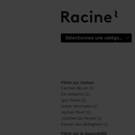
Aller au contenu principal
Sélectionnez une catégorie
Filtrer sur l'auteur
Carolien Boom (1)
Apply Carolien Boom fi
Clo Willaerts (1)
Apply Clo Willaerts filter
Igor Nowé (1)
Apply Igor Nowé filter
Isabel Verstraete (1)
Apply Isabel Verstrae
Jochen Roef (1)
Apply Jochen Roef filte
Jozefien De Feyter (1)
Apply Jozefien De 
Steven Van Belleghem (1)
Apply Steven V
Filtrer sur la disponibilité