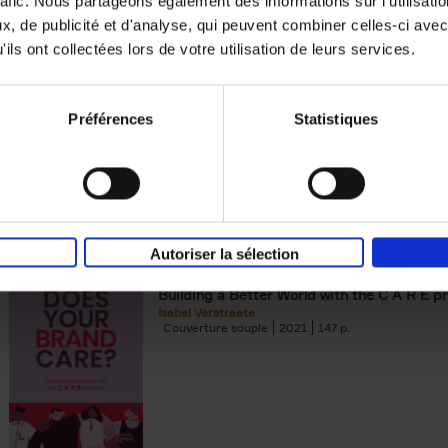
rafic. Nous partageons également des informations sur l'utilisati
, de publicité et d'analyse, qui peuvent combiner celles-ci avec
Digital marketing like a PRO -
ils ont collectées lors de votre utilisation de leurs services.
completely revised edition
(EN)
Prepare. Run. Optimize.
Clo Willaerts
Préférences
Statistiques
Couverture souple
2022
226
Autoriser la sélection
Does Your Brand Care?
(EN)
Building a Better World with the C A R E pr
Isabel Verstraete
Couverture souple
2021
147