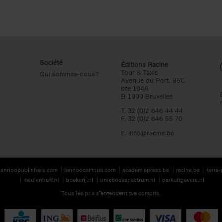
Société
Éditions Racine
Tour & Taxis
Qui sommes-nous?
Avenue du Port, 86C
bte 104A
B-1000 Bruxelles
T. 32 (0)2 646 44 44
F. 32 (0)2 646 55 70
E.
info@racine.be
lannoopublishers.com
lannoocampus.com
academiapress.be
racine.be
terra
meulenhoff.nl
boekerij.nl
unieboekspectrum.nl
parkuitgevers.nl
Tous les prix s’entendent tva compris.