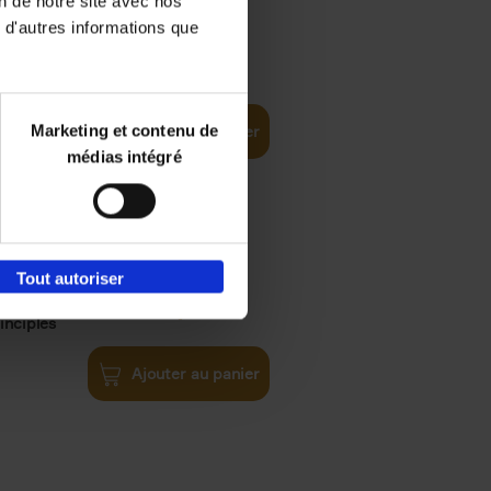
on de notre site avec nos
 d'autres informations que
€
35,
50
Marketing et contenu de
Ajouter au panier
médias intégré
Tout autoriser
€
34,
99
inciples
Ajouter au panier