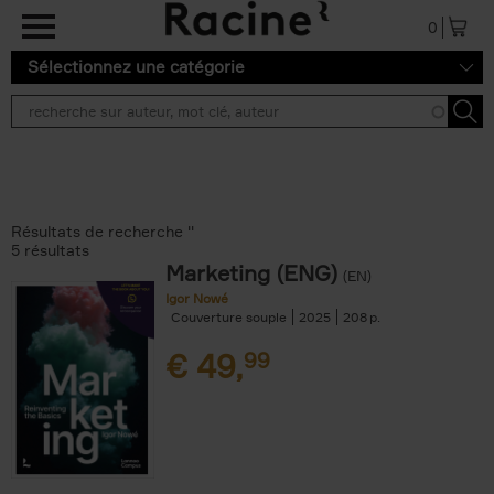
Aller au contenu principal
0
Sélectionnez une catégorie
Résultats de recherche ''
5 résultats
Marketing (ENG)
(EN)
Igor Nowé
Couverture souple
2025
208
€
49,
99