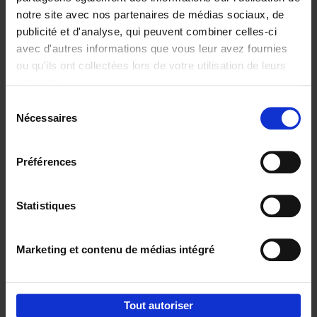
notre site avec nos partenaires de médias sociaux, de
€
29,
99
publicité et d'analyse, qui peuvent combiner celles-ci
avec d'autres informations que vous leur avez fournies
ou qu'ils ont collectées lors de votre utilisation de leurs
services.
Sélection
Nécessaires
du
Ajouter au panier
consentement
Digital marketing like a PRO -
Préférences
completely revised edition
(EN)
Clo Willaerts
Couverture souple
2022
226
Statistiques
€
35,
50
Marketing et contenu de médias intégré
Tout autoriser