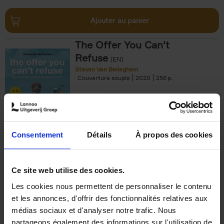
Ajouter au panier
The Offer You Can't
Refuse
(EN)
Steven Van Belleghem
Couverture souple
2020
256
€
37,
50
Consentement
Détails
À propos des cookies
Ajouter au panier
Ce site web utilise des cookies.
Les cookies nous permettent de personnaliser le contenu
Building Bonds = Building
et les annonces, d'offrir des fonctionnalités relatives aux
Business
(EN)
médias sociaux et d'analyser notre trafic. Nous
Jochen Roef
Jozefien De Feyter
Carolien Boom
partageons également des informations sur l'utilisation de
Couverture souple
2025
200