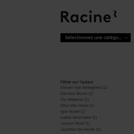
Aller au contenu principal
Sélectionnez une catégorie
Filtrer sur l'auteur
Steven Van Belleghem (2)
Apply Steven V
Carolien Boom (1)
Apply Carolien Boom fi
Clo Willaerts (1)
Apply Clo Willaerts filter
Gino Van Ossel (1)
Apply Gino Van Ossel 
Igor Nowé (1)
Apply Igor Nowé filter
Isabel Verstraete (1)
Apply Isabel Verstrae
Jochen Roef (1)
Apply Jochen Roef filte
Jozefien De Feyter (1)
Apply Jozefien De 