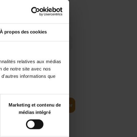
 Digital
€
29,
99
 as a
À propos des cookies
nnalités relatives aux médias
on de notre site avec nos
 d'autres informations que
€
35,
50
Marketing et contenu de
Ajouter au panier
médias intégré