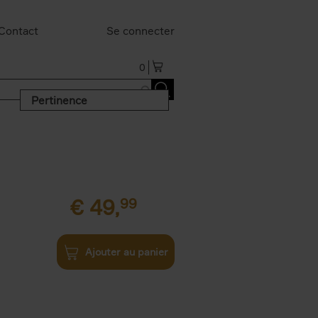
Contact
Se connecter
0
Pertinence
€
49,
99
Ajouter au panier