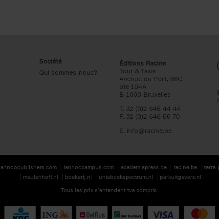
Société
Éditions Racine
Tour & Taxis
Qui sommes-nous?
Avenue du Port, 86C
bte 104A
B-1000 Bruxelles
T. 32 (0)2 646 44 44
F. 32 (0)2 646 55 70
E.
info@racine.be
lannoopublishers.com
lannoocampus.com
academiapress.be
racine.be
terra
meulenhoff.nl
boekerij.nl
unieboekspectrum.nl
parkuitgevers.nl
Tous les prix s’entendent tva compris.