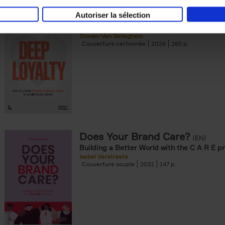
Autoriser la sélection
Deep Loyalty (ENG)
(EN)
Steven Van Belleghem
Couverture cartonnée
2026
260
Does Your Brand Care?
(EN)
Building a Better World with the C A R E pr
Isabel Verstraete
Couverture souple
2021
147