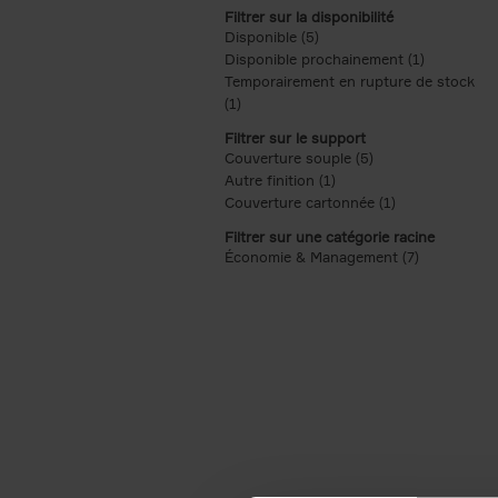
Filtrer sur la disponibilité
Disponible (5)
Apply Disponible filter
Disponible prochainement (1)
Apply Disp
Temporairement en rupture de stock
(1)
Apply Temporairement en rupture de s
Filtrer sur le support
Couverture souple (5)
Apply Couverture s
Autre finition (1)
Apply Autre finition filt
Couverture cartonnée (1)
Apply Couvertu
Filtrer sur une catégorie racine
Économie & Management (7)
Apply Écon