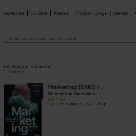
Vacatures
Société
Presse
Emploi - Stage
Ventes
Résultats de recherche ''
7 résultats
Marketing (ENG)
(EN)
an Belleghem filter
Reinventing the basics
lter
Igor Nowé
Couverture souple
2025
208
filter
te filter
r
Feyter filter