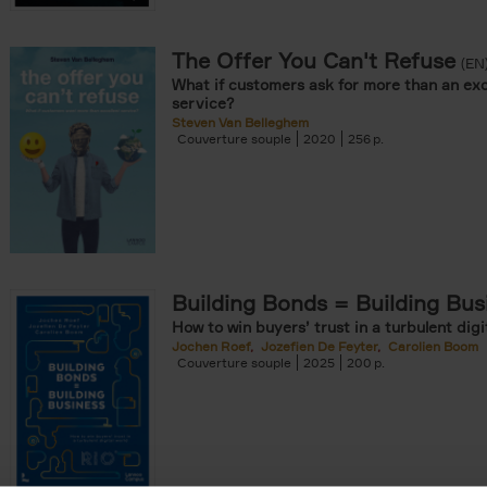
The Offer You Can't Refuse
onible prochainement filter
(EN
What if customers ask for more than an exc
tock filter
service?
Steven Van Belleghem
Couverture souple
2020
256
ouple filter
er
re cartonnée filter
omie & Management filter
Building Bonds = Building Bus
How to win buyers’ trust in a turbulent digi
Jochen Roef
Jozefien De Feyter
Carolien Boom
Couverture souple
2025
200