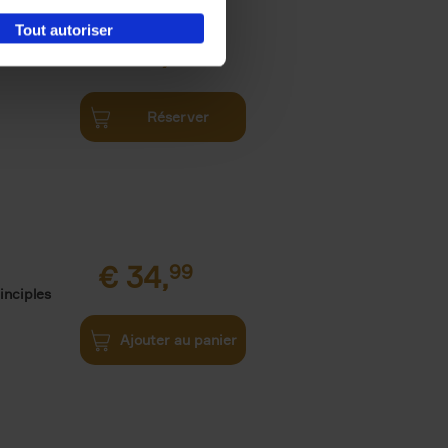
Tout autoriser
€
34,
99
Réserver
€
34,
99
inciples
Ajouter au panier