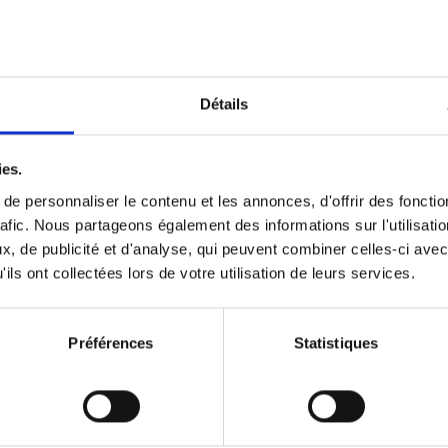
Optichannel Retail. Beyond the
Hysteria
(EN)
Develop and Implement a Winning Strategy
Détails
Retailer or Brand Manufacturer
Gino Van Ossel
Autre finition
2019
350
ies.
e personnaliser le contenu et les annonces, d'offrir des fonctio
rafic. Nous partageons également des informations sur l'utilisati
, de publicité et d'analyse, qui peuvent combiner celles-ci avec
Digital marketing like a PRO -
ils ont collectées lors de votre utilisation de leurs services.
completely revised edition
(EN)
Prepare. Run. Optimize.
Clo Willaerts
Préférences
Statistiques
Couverture souple
2022
226