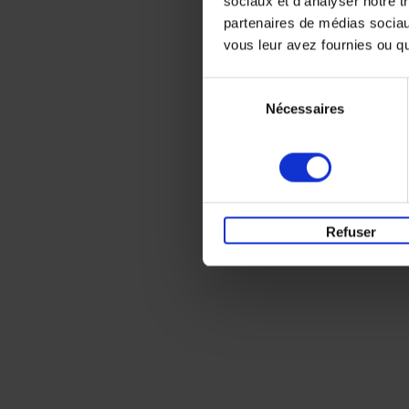
sociaux et d'analyser notre t
partenaires de médias sociaux
vous leur avez fournies ou qu'
Sélection
Nécessaires
du
consentement
Refuser