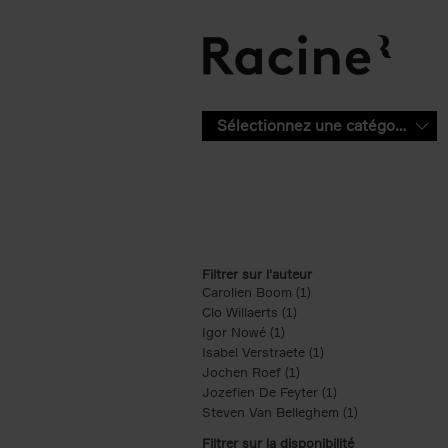
Aller au contenu principal
Sélectionnez une catégorie
Filtrer sur l'auteur
Carolien Boom (1)
Apply Carolien Boom fi
Clo Willaerts (1)
Apply Clo Willaerts filter
Igor Nowé (1)
Apply Igor Nowé filter
Isabel Verstraete (1)
Apply Isabel Verstrae
Jochen Roef (1)
Apply Jochen Roef filte
Jozefien De Feyter (1)
Apply Jozefien De 
Steven Van Belleghem (1)
Apply Steven V
Filtrer sur la disponibilité