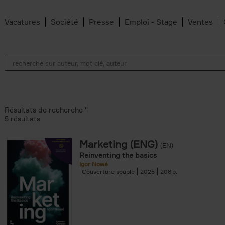
Vacatures
Société
Presse
Emploi - Stage
Ventes
Résultats de recherche ''
5 résultats
Marketing (ENG)
(EN)
lter
Reinventing the basics
Igor Nowé
Couverture souple
2025
208
te filter
r
Feyter filter
an Belleghem filter