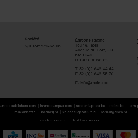
Société
Éditions Racine
Tour & Taxis
Qui sommes-nous?
Avenue du Port, 86C
bte 104A
B-1000 Bruxelles
T. 32 (0)2 646 44 44
F. 32 (0)2 646 55 70
E.
info@racine.be
lannoopublishers.com
lannoocampus.com
academiapress.be
racine.be
terra
meulenhoff.nl
boekerij.nl
unieboekspectrum.nl
parkuitgevers.nl
Tous les prix s’entendent tva compris.