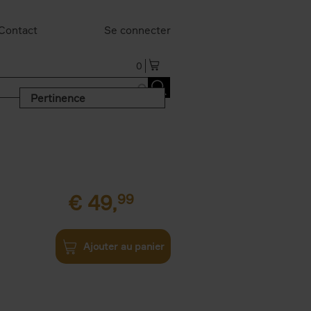
Contact
Se connecter
0
Pertinence
€
49,
99
Ajouter au panier