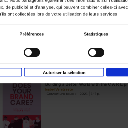
rafic. Nous partageons également des informations sur l'utilisati
, de publicité et d'analyse, qui peuvent combiner celles-ci avec
Digital marketing like a PRO -
ils ont collectées lors de votre utilisation de leurs services.
completely revised edition
(EN)
Prepare. Run. Optimize.
Clo Willaerts
Préférences
Statistiques
Couverture souple
2022
226
Autoriser la sélection
Does Your Brand Care?
(EN)
Building a Better World with the C A R E pr
Isabel Verstraete
Couverture souple
2021
147