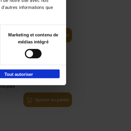
on de notre site avec nos
 d'autres informations que
€
35,
50
Marketing et contenu de
Ajouter au panier
médias intégré
Tout autoriser
€
34,
99
inciples
Ajouter au panier