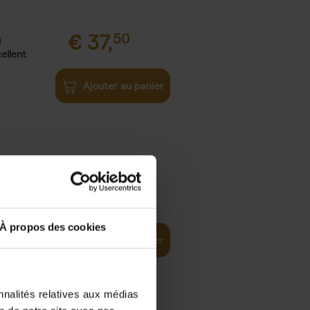
€
37,
50
)
ellent
Ajouter au panier
iness
€
29,
99
(EN)
tal world
À propos des cookies
Ajouter au panier
nnalités relatives aux médias