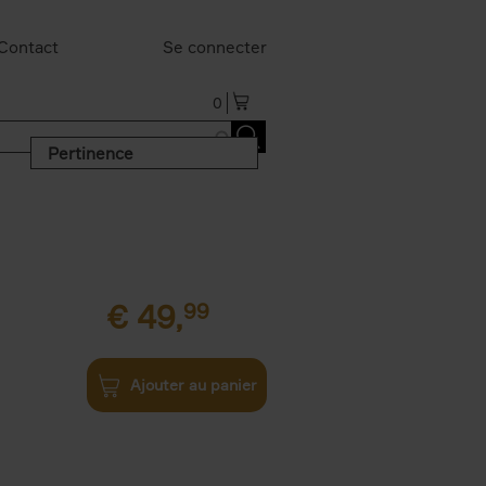
Contact
Se connecter
0
Pertinence
€
49,
99
Ajouter au panier