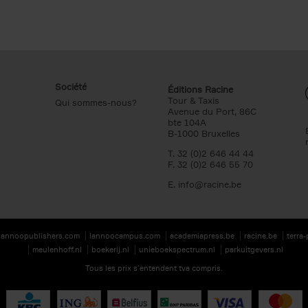
Société
Éditions Racine
Tour & Taxis
Qui sommes-nous?
Avenue du Port, 86C
bte 104A
B-1000 Bruxelles
T. 32 (0)2 646 44 44
F. 32 (0)2 646 55 70
E.
info@racine.be
lannoopublishers.com
lannoocampus.com
academiapress.be
racine.be
terra
meulenhoff.nl
boekerij.nl
unieboekspectrum.nl
parkuitgevers.nl
Tous les prix s’entendent tva compris.