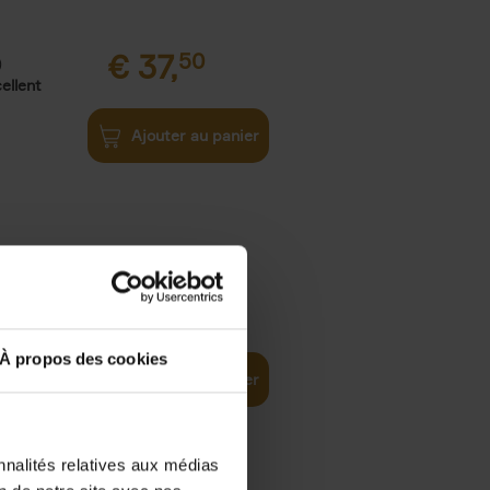
€
37,
50
)
ellent
Ajouter au panier
iness
€
29,
99
(EN)
tal world
À propos des cookies
Ajouter au panier
nnalités relatives aux médias