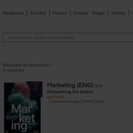
Vacatures
Société
Presse
Emploi - Stage
Ventes
Résultats de recherche ''
5 résultats
Marketing (ENG)
(EN)
lter
Reinventing the basics
Igor Nowé
Couverture souple
2025
208
te filter
r
Feyter filter
an Belleghem filter