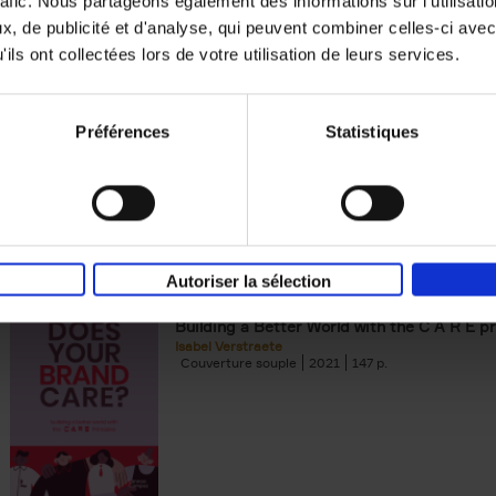
rafic. Nous partageons également des informations sur l'utilisati
, de publicité et d'analyse, qui peuvent combiner celles-ci avec
Digital marketing like a PRO -
ils ont collectées lors de votre utilisation de leurs services.
completely revised edition
(EN)
Prepare. Run. Optimize.
Clo Willaerts
Préférences
Statistiques
Couverture souple
2022
226
Autoriser la sélection
Does Your Brand Care?
(EN)
Building a Better World with the C A R E pr
Isabel Verstraete
Couverture souple
2021
147