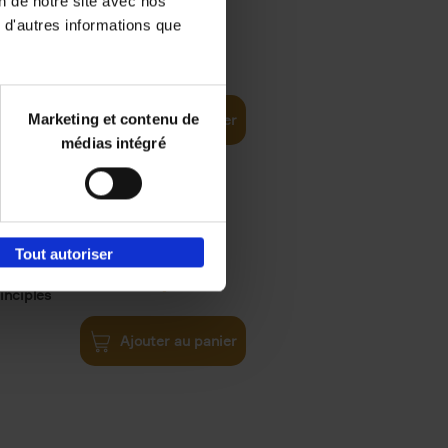
on de notre site avec nos
 d'autres informations que
€
35,
50
Marketing et contenu de
Ajouter au panier
médias intégré
Tout autoriser
€
34,
99
inciples
Ajouter au panier