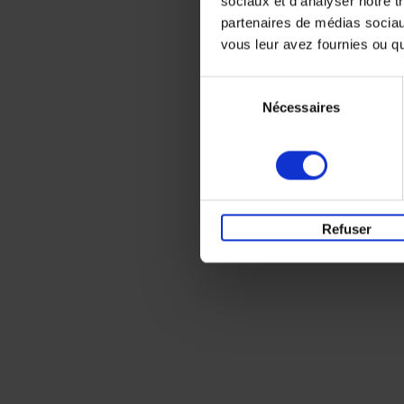
sociaux et d'analyser notre t
partenaires de médias sociaux
vous leur avez fournies ou qu'
Sélection
Nécessaires
du
consentement
Refuser