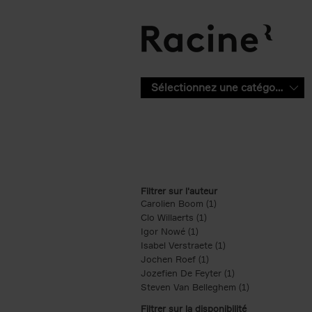
Aller au contenu principal
Sélectionnez une catégorie
Filtrer sur l'auteur
Carolien Boom (1)
Apply Carolien Boom fi
Clo Willaerts (1)
Apply Clo Willaerts filter
Igor Nowé (1)
Apply Igor Nowé filter
Isabel Verstraete (1)
Apply Isabel Verstrae
Jochen Roef (1)
Apply Jochen Roef filte
Jozefien De Feyter (1)
Apply Jozefien De 
Steven Van Belleghem (1)
Apply Steven V
Filtrer sur la disponibilité