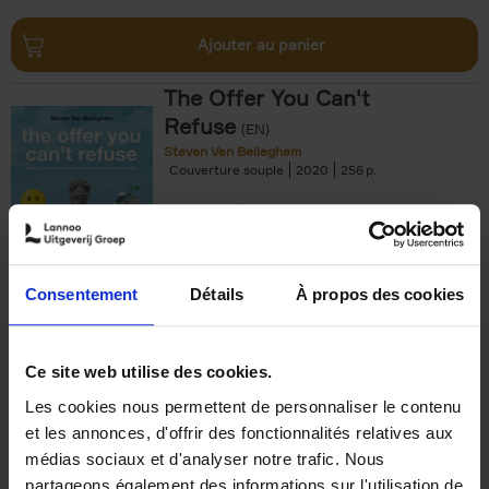
Ajouter au panier
The Offer You Can't
Refuse
(EN)
Steven Van Belleghem
Couverture souple
2020
256
€
37,
50
Consentement
Détails
À propos des cookies
Ajouter au panier
Ce site web utilise des cookies.
Les cookies nous permettent de personnaliser le contenu
Building Bonds = Building
et les annonces, d'offrir des fonctionnalités relatives aux
Business
(EN)
médias sociaux et d'analyser notre trafic. Nous
Jochen Roef
Jozefien De Feyter
Carolien Boom
partageons également des informations sur l'utilisation de
Couverture souple
2025
200