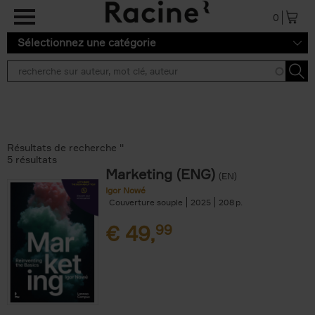
Aller au contenu principal
0
Sélectionnez une catégorie
Résultats de recherche ''
5 résultats
Marketing (ENG)
(EN)
Igor Nowé
Couverture souple
2025
208
€
49,
99