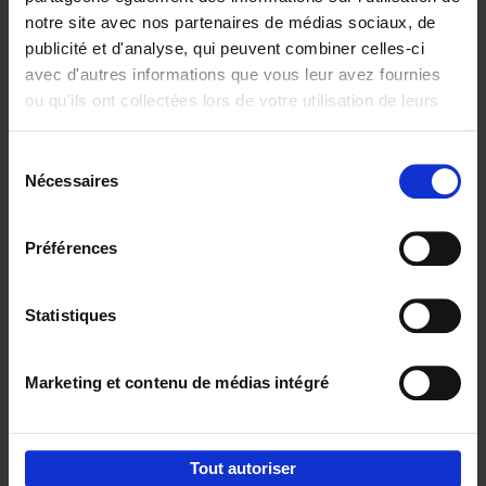
notre site avec nos partenaires de médias sociaux, de
€
29,
99
publicité et d'analyse, qui peuvent combiner celles-ci
avec d'autres informations que vous leur avez fournies
ou qu'ils ont collectées lors de votre utilisation de leurs
services.
Sélection
Nécessaires
du
Ajouter au panier
consentement
Digital marketing like a PRO -
Préférences
completely revised edition
(EN)
Clo Willaerts
Couverture souple
2022
226
Statistiques
€
35,
50
Marketing et contenu de médias intégré
Tout autoriser