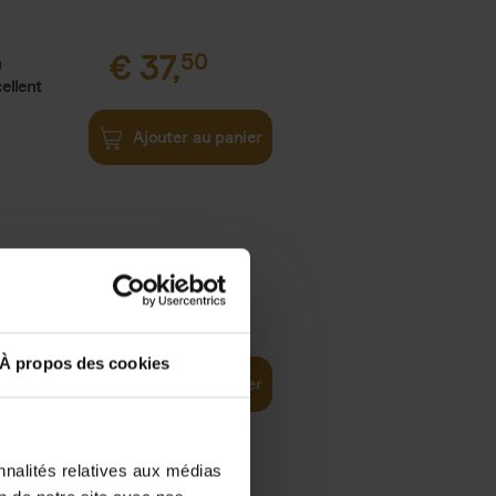
€
37,
50
)
ellent
Ajouter au panier
iness
€
29,
99
(EN)
tal world
À propos des cookies
Ajouter au panier
nnalités relatives aux médias