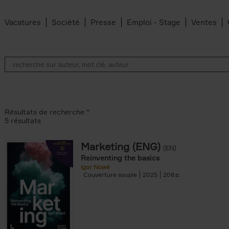
Vacatures
Société
Presse
Emploi - Stage
Ventes
Résultats de recherche ''
5 résultats
Marketing (ENG)
(EN)
lter
Reinventing the basics
Igor Nowé
Couverture souple
2025
208
te filter
r
Feyter filter
an Belleghem filter