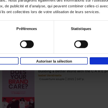
rafic. Nous partageons également des informations sur l'utilisati
, de publicité et d'analyse, qui peuvent combiner celles-ci avec
Digital marketing like a PRO -
ils ont collectées lors de votre utilisation de leurs services.
completely revised edition
(EN)
Prepare. Run. Optimize.
Clo Willaerts
Préférences
Statistiques
Couverture souple
2022
226
Autoriser la sélection
Does Your Brand Care?
(EN)
Building a Better World with the C A R E pr
Isabel Verstraete
Couverture souple
2021
147