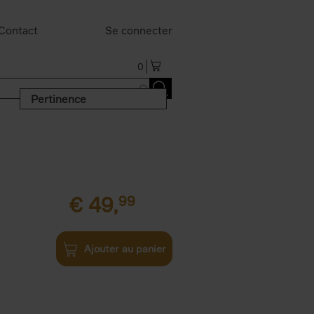
Contact
Se connecter
0
Pertinence
€
49,
99
Ajouter au panier