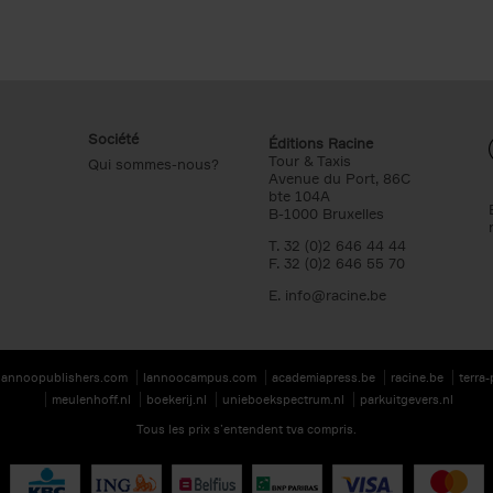
Société
Éditions Racine
Tour & Taxis
Qui sommes-nous?
Avenue du Port, 86C
bte 104A
B-1000 Bruxelles
T. 32 (0)2 646 44 44
F. 32 (0)2 646 55 70
E.
info@racine.be
lannoopublishers.com
lannoocampus.com
academiapress.be
racine.be
terra
meulenhoff.nl
boekerij.nl
unieboekspectrum.nl
parkuitgevers.nl
Tous les prix s’entendent tva compris.