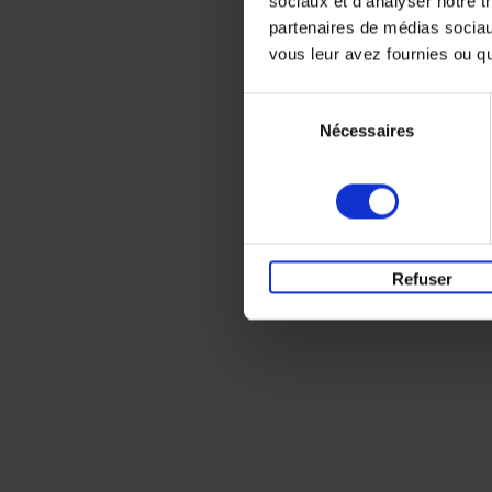
sociaux et d'analyser notre t
partenaires de médias sociaux
vous leur avez fournies ou qu'
Sélection
Nécessaires
du
consentement
Refuser