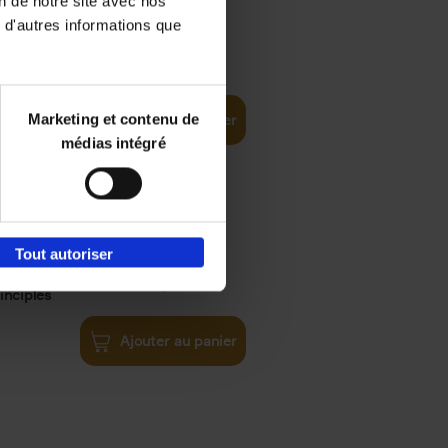
on de notre site avec nos
 d'autres informations que
€
35,
50
Marketing et contenu de
Ajouter au panier
médias intégré
Tout autoriser
€
34,
99
inciples
Ajouter au panier