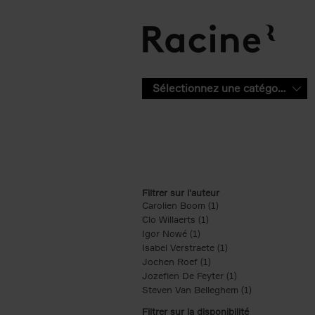
Aller au contenu principal
Sélectionnez une catégorie
Filtrer sur l'auteur
Carolien Boom (1)
Apply Carolien Boom fi
Clo Willaerts (1)
Apply Clo Willaerts filter
Igor Nowé (1)
Apply Igor Nowé filter
Isabel Verstraete (1)
Apply Isabel Verstrae
Jochen Roef (1)
Apply Jochen Roef filte
Jozefien De Feyter (1)
Apply Jozefien De 
Steven Van Belleghem (1)
Apply Steven V
Filtrer sur la disponibilité