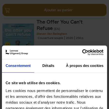
Ajouter au panier
The Offer You Can't
Refuse
(EN)
Steven Van Belleghem
Couverture souple
2020
256
€
37,
50
Consentement
Détails
À propos des cookies
Ajouter au panier
Ce site web utilise des cookies.
Les cookies nous permettent de personnaliser le contenu
Building Bonds = Building
et les annonces, d'offrir des fonctionnalités relatives aux
Business
(EN)
médias sociaux et d'analyser notre trafic. Nous
Jochen Roef
Jozefien De Feyter
Carolien Boom
partageons également des informations sur l'utilisation de
Couverture souple
2025
200