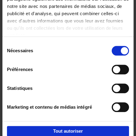
notre site avec nos partenaires de médias sociaux, de
€
29,
99
publicité et d'analyse, qui peuvent combiner celles-ci
avec d'autres informations que vous leur avez fournies
ou qu'ils ont collectées lors de votre utilisation de leurs
services.
Sélection
Nécessaires
du
Ajouter au panier
consentement
Digital marketing like a PRO -
Préférences
completely revised edition
(EN)
Clo Willaerts
Couverture souple
2022
226
Statistiques
€
35,
50
Marketing et contenu de médias intégré
Tout autoriser