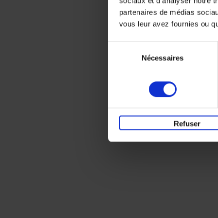
sociaux et d'analyser notre t
partenaires de médias sociaux
vous leur avez fournies ou qu'
Sélection
Nécessaires
du
consentement
Refuser