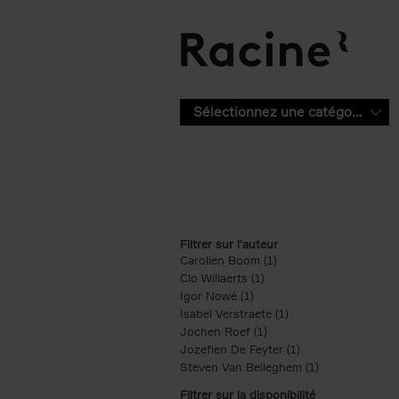
Aller au contenu principal
Sélectionnez une catégorie
Filtrer sur l'auteur
Carolien Boom (1)
Apply Carolien Boom fi
Clo Willaerts (1)
Apply Clo Willaerts filter
Igor Nowé (1)
Apply Igor Nowé filter
Isabel Verstraete (1)
Apply Isabel Verstrae
Jochen Roef (1)
Apply Jochen Roef filte
Jozefien De Feyter (1)
Apply Jozefien De 
Steven Van Belleghem (1)
Apply Steven V
Filtrer sur la disponibilité