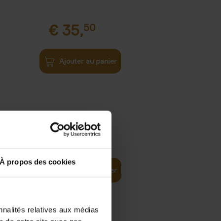
€
35,
50
Ajouter au panier
€
37,
50
)
ellent
À propos des cookies
Ajouter au panier
nnalités relatives aux médias