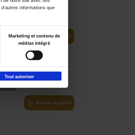
on de notre site avec nos
 d'autres informations que
iness
€
29,
99
(EN)
tal world
Marketing et contenu de
Ajouter au panier
médias intégré
Tout autoriser
€
34,
99
inciples
Ajouter au panier