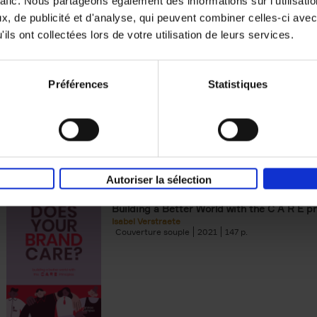
rafic. Nous partageons également des informations sur l'utilisati
, de publicité et d'analyse, qui peuvent combiner celles-ci avec
Building Bonds = Building Bus
ils ont collectées lors de votre utilisation de leurs services.
How to win buyers’ trust in a turbulent digi
Jochen Roef
Jozefien De Feyter
Carolien Boom
Couverture souple
2025
200
Préférences
Statistiques
Autoriser la sélection
Does Your Brand Care?
(EN)
Building a Better World with the C A R E pr
Isabel Verstraete
Couverture souple
2021
147