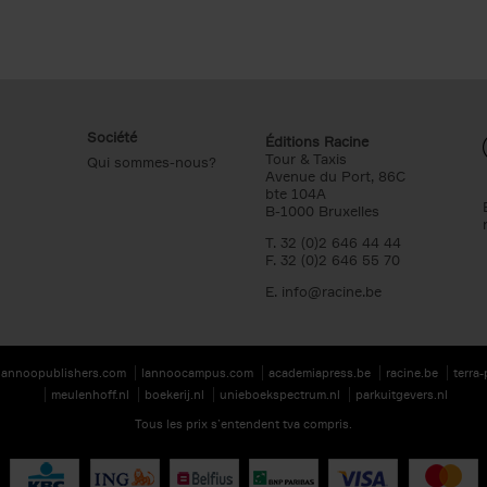
Société
Éditions Racine
Tour & Taxis
Qui sommes-nous?
Avenue du Port, 86C
bte 104A
B-1000 Bruxelles
T. 32 (0)2 646 44 44
F. 32 (0)2 646 55 70
E.
info@racine.be
lannoopublishers.com
lannoocampus.com
academiapress.be
racine.be
terra
meulenhoff.nl
boekerij.nl
unieboekspectrum.nl
parkuitgevers.nl
Tous les prix s’entendent tva compris.