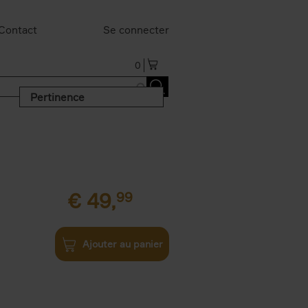
Contact
Se connecter
0
Pertinence
€
49,
99
Ajouter au panier