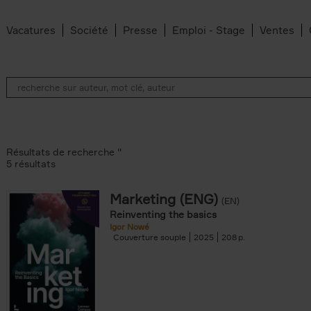
Vacatures
Société
Presse
Emploi - Stage
Ventes
Résultats de recherche ''
5 résultats
Marketing (ENG)
(EN)
lter
Reinventing the basics
Igor Nowé
Couverture souple
2025
208
te filter
r
Feyter filter
an Belleghem filter