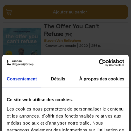
Ajouter au panier
The Offer You Can't
Refuse
(EN)
Steven Van Belleghem
Couverture souple
2020
256
€
37,
50
Consentement
Détails
À propos des cookies
Ajouter au panier
Ce site web utilise des cookies.
Les cookies nous permettent de personnaliser le contenu
Building Bonds = Building
et les annonces, d'offrir des fonctionnalités relatives aux
Business
(EN)
médias sociaux et d'analyser notre trafic. Nous
Jochen Roef
Jozefien De Feyter
Carolien Boom
partageons également des informations sur l'utilisation de
Couverture souple
2025
200