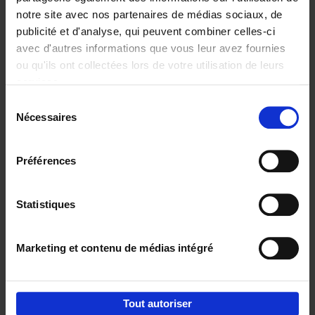
notre site avec nos partenaires de médias sociaux, de
€
29,
99
publicité et d'analyse, qui peuvent combiner celles-ci
avec d'autres informations que vous leur avez fournies
ou qu'ils ont collectées lors de votre utilisation de leurs
services.
Sélection
Nécessaires
du
Ajouter au panier
consentement
Digital marketing like a PRO -
Préférences
completely revised edition
(EN)
Clo Willaerts
Couverture souple
2022
226
Statistiques
€
35,
50
Marketing et contenu de médias intégré
Tout autoriser