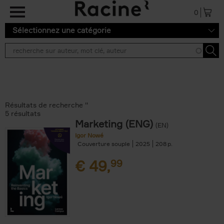
Aller au contenu principal
0
Sélectionnez une catégorie
Résultats de recherche ''
5 résultats
Marketing (ENG)
(EN)
Igor Nowé
Couverture souple
2025
208
€
49,
99