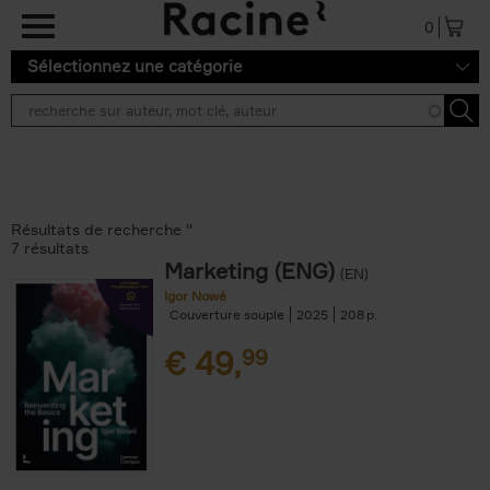
Aller au contenu principal
0
Sélectionnez une catégorie
Résultats de recherche ''
7 résultats
Marketing (ENG)
(EN)
Igor Nowé
Couverture souple
2025
208
€
49,
99