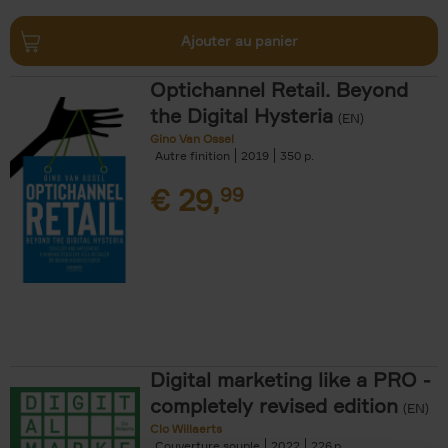
Ajouter au panier
Optichannel Retail. Beyond
the Digital Hysteria
(EN)
Gino Van Ossel
Autre finition
2019
350
€
29,
99
Digital marketing like a PRO -
completely revised edition
(EN)
Clo Willaerts
Couverture souple
2022
226