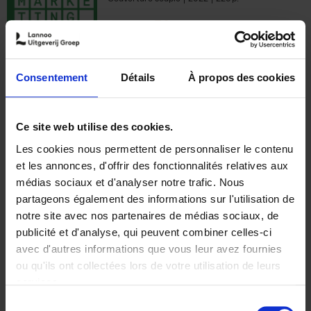
€
35,
50
Consentement
Détails
À propos des cookies
Ajouter au panier
Ce site web utilise des cookies.
Les cookies nous permettent de personnaliser le contenu
The Offer You Can't
et les annonces, d'offrir des fonctionnalités relatives aux
Refuse
(EN)
médias sociaux et d'analyser notre trafic. Nous
Steven Van Belleghem
partageons également des informations sur l'utilisation de
Couverture souple
2020
256
notre site avec nos partenaires de médias sociaux, de
€
37,
50
publicité et d'analyse, qui peuvent combiner celles-ci
avec d'autres informations que vous leur avez fournies
ou qu'ils ont collectées lors de votre utilisation de leurs
services.
Sélection