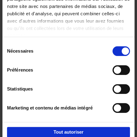
notre site avec nos partenaires de médias sociaux, de
€
29,
99
publicité et d'analyse, qui peuvent combiner celles-ci
avec d'autres informations que vous leur avez fournies
ou qu'ils ont collectées lors de votre utilisation de leurs
services.
Sélection
Nécessaires
du
Ajouter au panier
consentement
Digital marketing like a PRO -
Préférences
completely revised edition
(EN)
Clo Willaerts
Couverture souple
2022
226
Statistiques
€
35,
50
Marketing et contenu de médias intégré
Tout autoriser