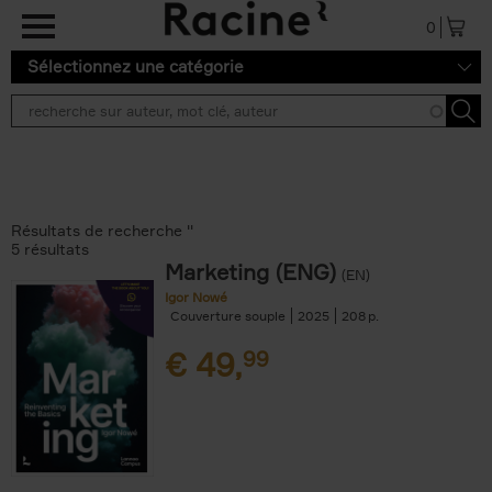
Aller au contenu principal
0
Sélectionnez une catégorie
Résultats de recherche ''
5 résultats
Marketing (ENG)
(EN)
Igor Nowé
Couverture souple
2025
208
€
49,
99