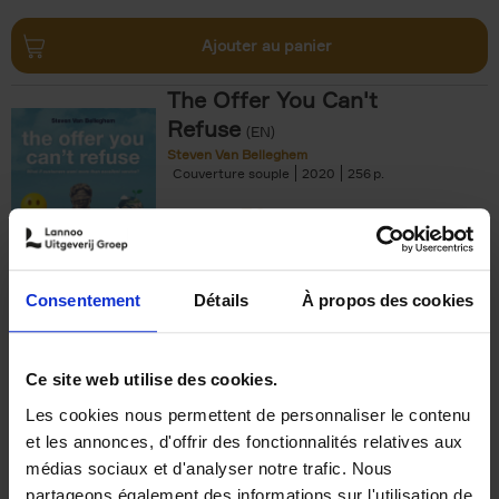
Ajouter au panier
The Offer You Can't
Refuse
(EN)
Steven Van Belleghem
Couverture souple
2020
256
€
37,
50
Consentement
Détails
À propos des cookies
Ajouter au panier
Ce site web utilise des cookies.
Les cookies nous permettent de personnaliser le contenu
Building Bonds = Building
et les annonces, d'offrir des fonctionnalités relatives aux
Business
(EN)
médias sociaux et d'analyser notre trafic. Nous
Jochen Roef
Jozefien De Feyter
Carolien Boom
partageons également des informations sur l'utilisation de
Couverture souple
2025
200