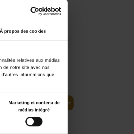
 Digital
€
29,
99
 as a
À propos des cookies
nnalités relatives aux médias
on de notre site avec nos
 d'autres informations que
€
35,
50
Marketing et contenu de
Ajouter au panier
médias intégré