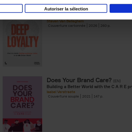
Autoriser la sélection
Deep Loyalty (ENG)
(EN)
Steven Van Belleghem
Couverture cartonnée
2026
260
Does Your Brand Care?
(EN)
Building a Better World with the C A R E pr
Isabel Verstraete
Couverture souple
2021
147