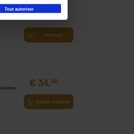
Tout autoriser
€
34,
99
Réserver
€
34,
99
inciples
Ajouter au panier