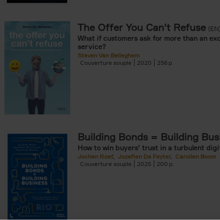
The Offer You Can't Refuse
onible prochainement filter
(EN
What if customers ask for more than an exc
tock filter
service?
Steven Van Belleghem
Couverture souple
2020
256
ouple filter
er
re cartonnée filter
er
Building Bonds = Building Bus
How to win buyers’ trust in a turbulent digi
Jochen Roef
Jozefien De Feyter
Carolien Boom
Couverture souple
2025
200