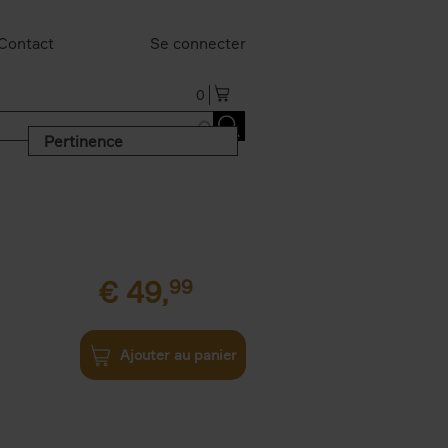
Contact
Se connecter
0
Pertinence
€
49,
99
Ajouter au panier