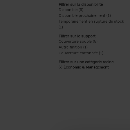
Filtrer sur la disponibilité
Disponible (5)
Apply Disponible filter
Disponible prochainement (1)
Apply Disp
Temporairement en rupture de stock
(1)
Apply Temporairement en rupture de s
Filtrer sur le support
Couverture souple (5)
Apply Couverture s
Autre finition (1)
Apply Autre finition filt
Couverture cartonnée (1)
Apply Couvertu
Filtrer sur une catégorie racine
(-)
Remove Économie & Management filt
Économie & Management