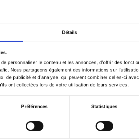
Optichannel Retail. Beyond the
Hysteria
(EN)
Develop and Implement a Winning Strategy
Détails
Retailer or Brand Manufacturer
Gino Van Ossel
Autre finition
2019
350
ies.
e personnaliser le contenu et les annonces, d'offrir des fonctio
rafic. Nous partageons également des informations sur l'utilisati
, de publicité et d'analyse, qui peuvent combiner celles-ci avec
Digital marketing like a PRO -
ils ont collectées lors de votre utilisation de leurs services.
completely revised edition
(EN)
Prepare. Run. Optimize.
Clo Willaerts
Préférences
Statistiques
Couverture souple
2022
226