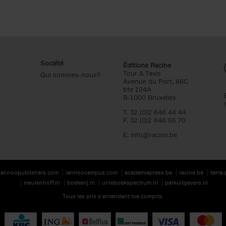
Société
Éditions Racine
Tour & Taxis
Qui sommes-nous?
Avenue du Port, 86C
bte 104A
B-1000 Bruxelles
T. 32 (0)2 646 44 44
F. 32 (0)2 646 55 70
E.
info@racine.be
lannoopublishers.com
lannoocampus.com
academiapress.be
racine.be
terra
meulenhoff.nl
boekerij.nl
unieboekspectrum.nl
parkuitgevers.nl
Tous les prix s’entendent tva compris.