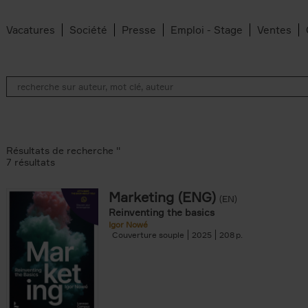
Vacatures
Société
Presse
Emploi - Stage
Ventes
Résultats de recherche ''
7 résultats
Marketing (ENG)
(EN)
an Belleghem filter
Reinventing the basics
lter
Igor Nowé
Couverture souple
2025
208
filter
te filter
r
Feyter filter