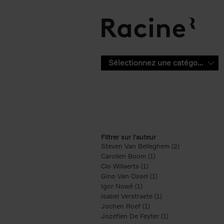
Aller au contenu principal
Sélectionnez une catégorie
Filtrer sur l'auteur
Steven Van Belleghem (2)
Apply Steven V
Carolien Boom (1)
Apply Carolien Boom fi
Clo Willaerts (1)
Apply Clo Willaerts filter
Gino Van Ossel (1)
Apply Gino Van Ossel 
Igor Nowé (1)
Apply Igor Nowé filter
Isabel Verstraete (1)
Apply Isabel Verstrae
Jochen Roef (1)
Apply Jochen Roef filte
Jozefien De Feyter (1)
Apply Jozefien De 