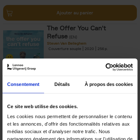
Ajouter au panier
The Offer You Can't
Refuse
(EN)
Steven Van Belleghem
Couverture souple
2020
256
€
37,
50
Consentement
Détails
À propos des cookies
Ajouter au panier
Ce site web utilise des cookies.
Les cookies nous permettent de personnaliser le contenu
Building Bonds = Building
et les annonces, d'offrir des fonctionnalités relatives aux
Business
(EN)
médias sociaux et d'analyser notre trafic. Nous
Jochen Roef
Jozefien De Feyter
Carolien Boom
partageons également des informations sur l'utilisation de
Couverture souple
2025
200