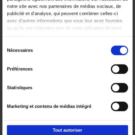
notre site avec nos partenaires de médias sociaux, de
€
29,
99
publicité et d'analyse, qui peuvent combiner celles-ci
avec d'autres informations que vous leur avez fournies
ou qu'ils ont collectées lors de votre utilisation de leurs
services.
Sélection
Nécessaires
du
Ajouter au panier
consentement
Digital marketing like a PRO -
Préférences
completely revised edition
(EN)
Clo Willaerts
Couverture souple
2022
226
Statistiques
€
35,
50
Marketing et contenu de médias intégré
Tout autoriser