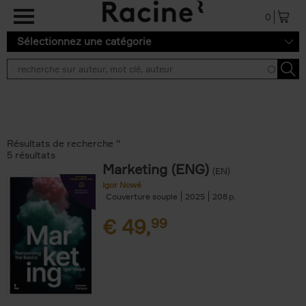
Aller au contenu principal
0
Sélectionnez une catégorie
Résultats de recherche ''
5 résultats
Marketing (ENG)
(EN)
Igor Nowé
Couverture souple
2025
208
€
49,
99