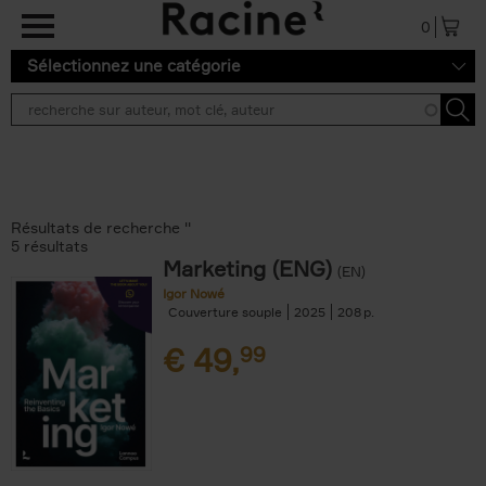
Aller au contenu principal
0
Sélectionnez une catégorie
Résultats de recherche ''
5 résultats
Marketing (ENG)
(EN)
Igor Nowé
Couverture souple
2025
208
€
49,
99