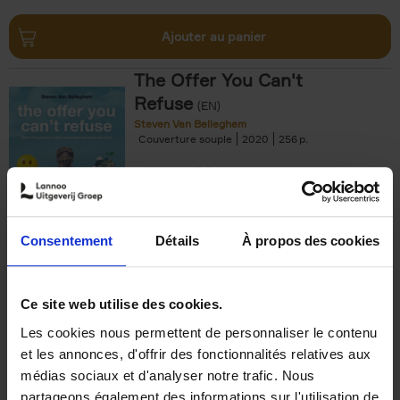
Ajouter au panier
The Offer You Can't
Refuse
(EN)
Steven Van Belleghem
Couverture souple
2020
256
€
37,
50
Consentement
Détails
À propos des cookies
Ajouter au panier
Ce site web utilise des cookies.
Les cookies nous permettent de personnaliser le contenu
Building Bonds = Building
et les annonces, d'offrir des fonctionnalités relatives aux
Business
(EN)
médias sociaux et d'analyser notre trafic. Nous
Jochen Roef
Jozefien De Feyter
Carolien Boom
partageons également des informations sur l'utilisation de
Couverture souple
2025
200