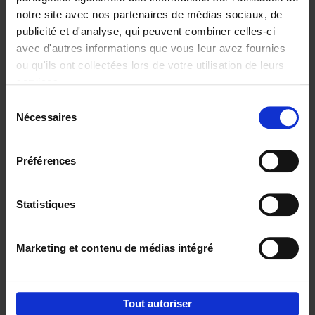
notre site avec nos partenaires de médias sociaux, de
€
29,
99
publicité et d'analyse, qui peuvent combiner celles-ci
avec d'autres informations que vous leur avez fournies
ou qu'ils ont collectées lors de votre utilisation de leurs
services.
Sélection
Nécessaires
du
Ajouter au panier
consentement
Digital marketing like a PRO -
Préférences
completely revised edition
(EN)
Clo Willaerts
Couverture souple
2022
226
Statistiques
€
35,
50
Marketing et contenu de médias intégré
Tout autoriser