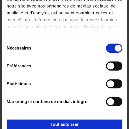
notre site avec nos partenaires de médias sociaux, de
€
29,
99
publicité et d'analyse, qui peuvent combiner celles-ci
avec d'autres informations que vous leur avez fournies
ou qu'ils ont collectées lors de votre utilisation de leurs
services.
Sélection
Nécessaires
du
Ajouter au panier
consentement
Digital marketing like a PRO -
Préférences
completely revised edition
(EN)
Clo Willaerts
Couverture souple
2022
226
Statistiques
€
35,
50
Marketing et contenu de médias intégré
Tout autoriser