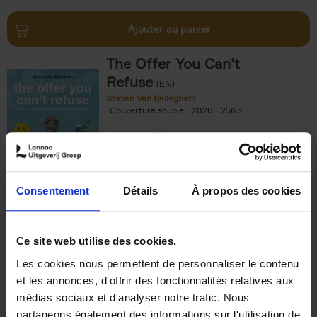
Ajouter au panier
The Offer You Can't
Refuse
(EN)
Steven Van Belleghem
Couverture souple
2020
256
€
37,
50
Consentement
Détails
À propos des cookies
Ajouter au panier
Ce site web utilise des cookies.
Les cookies nous permettent de personnaliser le contenu
Building Bonds = Building
et les annonces, d'offrir des fonctionnalités relatives aux
Business
(EN)
médias sociaux et d'analyser notre trafic. Nous
Jochen Roef
Jozefien De Feyter
Carolien Boom
partageons également des informations sur l'utilisation de
Couverture souple
2025
200