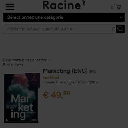
Aller au contenu principal
0
Sélectionnez une catégorie
Résultats de recherche ''
5 résultats
Marketing (ENG)
(EN)
Igor Nowé
Couverture souple
2025
208
€
49,
99