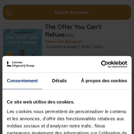
Ajouter au panier
The Offer You Can't
Refuse
(EN)
Steven Van Belleghem
Couverture souple
2020
256
€
37,
50
Consentement
Détails
À propos des cookies
Ajouter au panier
Ce site web utilise des cookies.
Les cookies nous permettent de personnaliser le contenu
Building Bonds = Building
et les annonces, d'offrir des fonctionnalités relatives aux
Business
(EN)
médias sociaux et d'analyser notre trafic. Nous
Jochen Roef
Jozefien De Feyter
Carolien Boom
partageons également des informations sur l'utilisation de
Couverture souple
2025
200