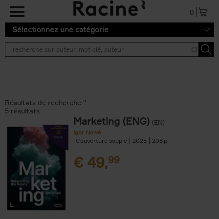
Aller au contenu principal
0
Sélectionnez une catégorie
Résultats de recherche ''
5 résultats
Marketing (ENG)
(EN)
Igor Nowé
Couverture souple
2025
208
€
49,
99