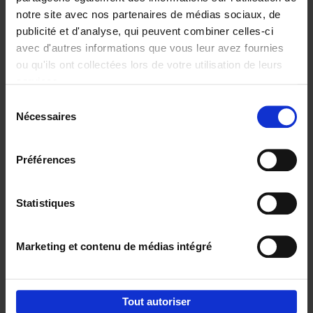
notre site avec nos partenaires de médias sociaux, de
€
29,
99
publicité et d'analyse, qui peuvent combiner celles-ci
avec d'autres informations que vous leur avez fournies
ou qu'ils ont collectées lors de votre utilisation de leurs
services.
Sélection
Nécessaires
du
Ajouter au panier
consentement
Digital marketing like a PRO -
Préférences
completely revised edition
(EN)
Clo Willaerts
Couverture souple
2022
226
Statistiques
€
35,
50
Marketing et contenu de médias intégré
Tout autoriser