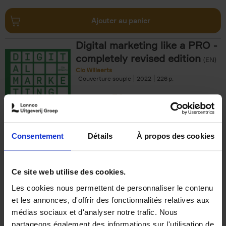
Ajouter au panier
Digital marketing like a PRO -
completely revised edition
(EN)
Clo Willaerts
Couverture souple
2022
226
€
35,
50
Consentement
Détails
À propos des cookies
Ajouter au panier
Ce site web utilise des cookies.
Les cookies nous permettent de personnaliser le contenu
The Offer You Can't
et les annonces, d'offrir des fonctionnalités relatives aux
Refuse
(EN)
médias sociaux et d'analyser notre trafic. Nous
Steven Van Belleghem
partageons également des informations sur l'utilisation de
Couverture souple
2020
256