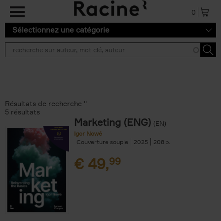
Aller au contenu principal
0
Sélectionnez une catégorie
Résultats de recherche ''
5 résultats
Marketing (ENG)
(EN)
Igor Nowé
Couverture souple
2025
208
€
49,
99