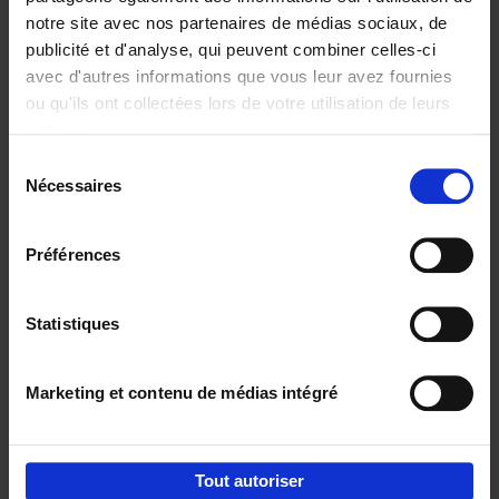
notre site avec nos partenaires de médias sociaux, de
€
37,
50
publicité et d'analyse, qui peuvent combiner celles-ci
avec d'autres informations que vous leur avez fournies
ou qu'ils ont collectées lors de votre utilisation de leurs
services.
Sélection
Nécessaires
du
Ajouter au panier
consentement
Building Bonds = Building
Préférences
Business
(EN)
Jochen Roef
Jozefien De Feyter
Carolien Boom
Couverture souple
2025
200
Statistiques
€
29,
99
Marketing et contenu de médias intégré
Tout autoriser