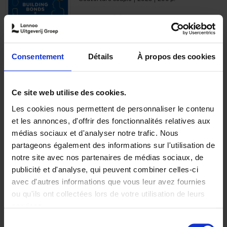
€
29,
99
Consentement
Détails
À propos des cookies
Ajouter au panier
Ce site web utilise des cookies.
Les cookies nous permettent de personnaliser le contenu
Optichannel Retail. Beyond
et les annonces, d'offrir des fonctionnalités relatives aux
the Digital Hysteria
(EN)
médias sociaux et d'analyser notre trafic. Nous
Gino Van Ossel
partageons également des informations sur l'utilisation de
Autre finition
2019
350
notre site avec nos partenaires de médias sociaux, de
€
29,
99
publicité et d'analyse, qui peuvent combiner celles-ci
avec d'autres informations que vous leur avez fournies
ou qu'ils ont collectées lors de votre utilisation de leurs
services.
Sélection