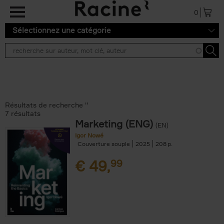
Aller au contenu principal
0
Sélectionnez une catégorie
Résultats de recherche ''
7 résultats
Marketing (ENG)
(EN)
Igor Nowé
Couverture souple
2025
208
€
49,
99