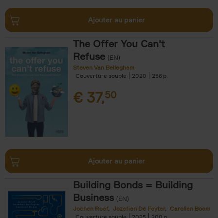
Ajouter au panier
The Offer You Can't
Refuse
(EN)
Steven Van Belleghem
Couverture souple
2020
256
€
37,
50
Ajouter au panier
Building Bonds = Building
Business
(EN)
Jochen Roef
Jozefien De Feyter
Carolien Boom
Couverture souple
2025
200