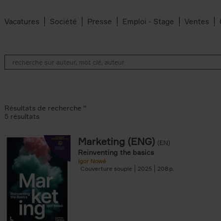
Vacatures
Société
Presse
Emploi - Stage
Ventes
Résultats de recherche ''
5 résultats
Marketing (ENG)
(EN)
lter
Reinventing the basics
Igor Nowé
Couverture souple
2025
208
te filter
r
Feyter filter
an Belleghem filter