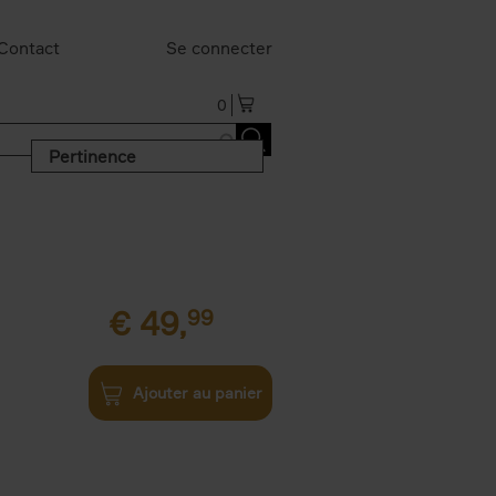
Contact
Se connecter
0
Pertinence
€
49,
99
Ajouter au panier