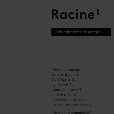
Aller au contenu principal
Sélectionnez une catégorie
Filtrer sur l'auteur
Carolien Boom (1)
Apply Carolien Boom fi
Clo Willaerts (1)
Apply Clo Willaerts filter
Igor Nowé (1)
Apply Igor Nowé filter
Isabel Verstraete (1)
Apply Isabel Verstrae
Jochen Roef (1)
Apply Jochen Roef filte
Jozefien De Feyter (1)
Apply Jozefien De 
Steven Van Belleghem (1)
Apply Steven V
Filtrer sur la disponibilité