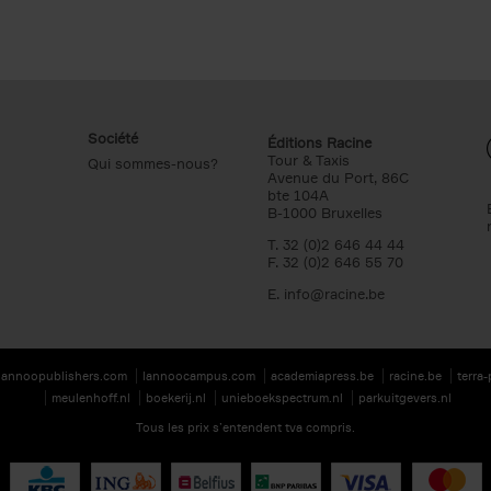
Société
Éditions Racine
Tour & Taxis
Qui sommes-nous?
Avenue du Port, 86C
bte 104A
B-1000 Bruxelles
T. 32 (0)2 646 44 44
F. 32 (0)2 646 55 70
E.
info@racine.be
lannoopublishers.com
lannoocampus.com
academiapress.be
racine.be
terra
meulenhoff.nl
boekerij.nl
unieboekspectrum.nl
parkuitgevers.nl
Tous les prix s’entendent tva compris.