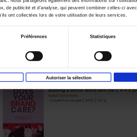
rafic. Nous partageons également des informations sur l'utilisati
, de publicité et d'analyse, qui peuvent combiner celles-ci avec
Building Bonds = Building Bus
ils ont collectées lors de votre utilisation de leurs services.
How to win buyers’ trust in a turbulent digi
Jochen Roef
Jozefien De Feyter
Carolien Boom
Couverture souple
2025
200
Préférences
Statistiques
Autoriser la sélection
Does Your Brand Care?
(EN)
Building a Better World with the C A R E pr
Isabel Verstraete
Couverture souple
2021
147