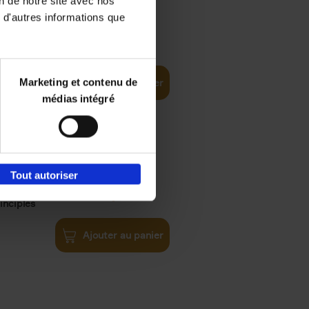
on de notre site avec nos
 d'autres informations que
iness
€
29,
99
(EN)
tal world
Marketing et contenu de
Ajouter au panier
médias intégré
Tout autoriser
€
34,
99
inciples
Ajouter au panier