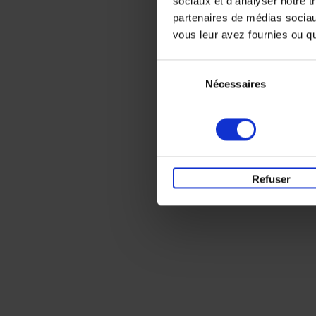
sociaux et d'analyser notre t
partenaires de médias sociaux
vous leur avez fournies ou qu'
Sélection
Nécessaires
du
consentement
Refuser