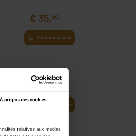
€
35,
50
Ajouter au panier
€
37,
50
)
ellent
À propos des cookies
Ajouter au panier
nnalités relatives aux médias