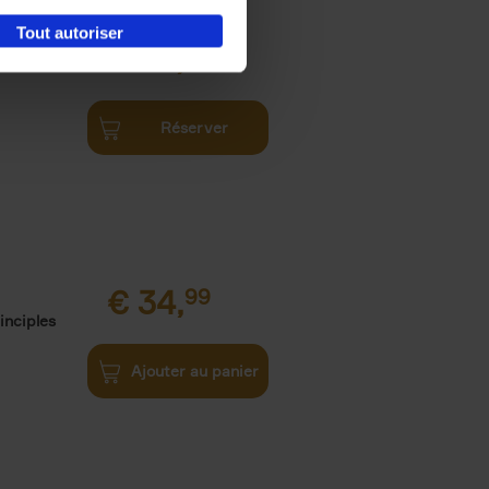
Tout autoriser
€
34,
99
Réserver
€
34,
99
inciples
Ajouter au panier