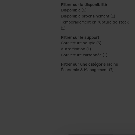
Filtrer sur la disponibilité
Disponible (5)
Apply Disponible filter
Disponible prochainement (1)
Apply Disp
Temporairement en rupture de stock
(1)
Apply Temporairement en rupture de s
Filtrer sur le support
Couverture souple (5)
Apply Couverture s
Autre finition (1)
Apply Autre finition filt
Couverture cartonnée (1)
Apply Couvertu
Filtrer sur une catégorie racine
Économie & Management (7)
Apply Écon