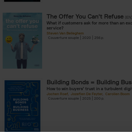
The Offer You Can't Refuse
onible prochainement filter
(EN
What if customers ask for more than an exc
tock filter
service?
Steven Van Belleghem
Couverture souple
2020
256
ouple filter
er
re cartonnée filter
omie & Management filter
Building Bonds = Building Bus
How to win buyers’ trust in a turbulent digi
Jochen Roef
Jozefien De Feyter
Carolien Boom
Couverture souple
2025
200