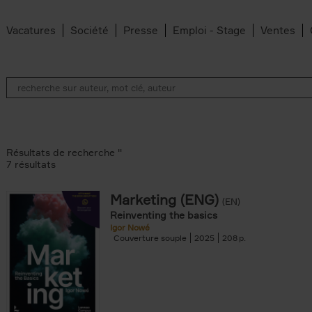
Vacatures
Société
Presse
Emploi - Stage
Ventes
Résultats de recherche ''
7 résultats
Marketing (ENG)
(EN)
an Belleghem filter
Reinventing the basics
lter
Igor Nowé
Couverture souple
2025
208
filter
te filter
r
Feyter filter