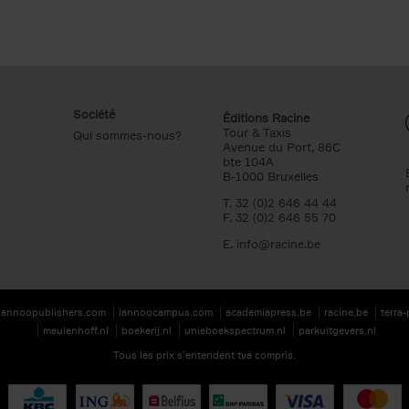
Société
Éditions Racine
Tour & Taxis
Qui sommes-nous?
Avenue du Port, 86C
bte 104A
B-1000 Bruxelles
T. 32 (0)2 646 44 44
F. 32 (0)2 646 55 70
E.
info@racine.be
lannoopublishers.com
lannoocampus.com
academiapress.be
racine.be
terra
meulenhoff.nl
boekerij.nl
unieboekspectrum.nl
parkuitgevers.nl
Tous les prix s’entendent tva compris.