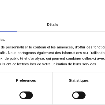
Optichannel Retail. Beyond the
Hysteria
(EN)
Develop and Implement a Winning Strategy
Détails
Retailer or Brand Manufacturer
Gino Van Ossel
Autre finition
2019
350
ies.
e personnaliser le contenu et les annonces, d'offrir des fonctio
rafic. Nous partageons également des informations sur l'utilisati
, de publicité et d'analyse, qui peuvent combiner celles-ci avec
Digital marketing like a PRO -
ils ont collectées lors de votre utilisation de leurs services.
completely revised edition
(EN)
Prepare. Run. Optimize.
Clo Willaerts
Préférences
Statistiques
Couverture souple
2022
226