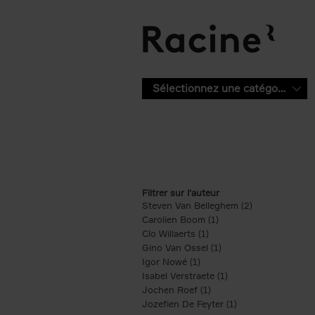
Aller au contenu principal
Sélectionnez une catégorie
Filtrer sur l'auteur
Steven Van Belleghem (2)
Apply Steven V
Carolien Boom (1)
Apply Carolien Boom fi
Clo Willaerts (1)
Apply Clo Willaerts filter
Gino Van Ossel (1)
Apply Gino Van Ossel 
Igor Nowé (1)
Apply Igor Nowé filter
Isabel Verstraete (1)
Apply Isabel Verstrae
Jochen Roef (1)
Apply Jochen Roef filte
Jozefien De Feyter (1)
Apply Jozefien De 