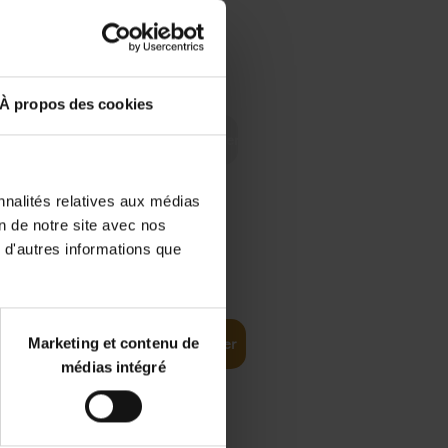
 Digital
€
29,
99
 as a
À propos des cookies
nnalités relatives aux médias
on de notre site avec nos
 d'autres informations que
€
35,
50
Marketing et contenu de
Ajouter au panier
médias intégré