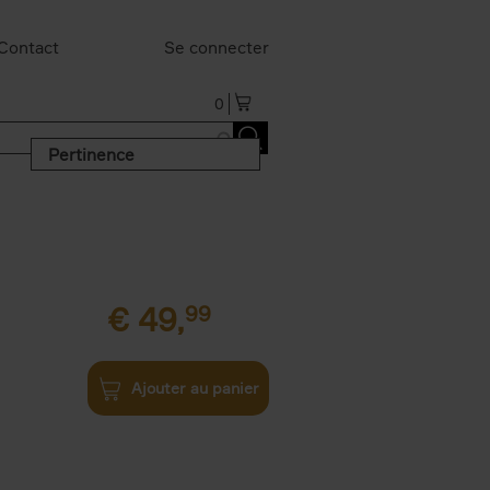
Contact
Se connecter
0
Pertinence
€
49,
99
Ajouter au panier