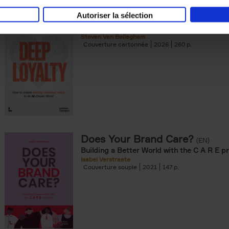
Autoriser la sélection
Deep Loyalty (ENG)
(EN)
Steven Van Belleghem
Couverture cartonnée
2026
260
Does Your Brand Care?
(EN)
Building a Better World with the C A R E pr
Isabel Verstraete
Couverture souple
2021
147