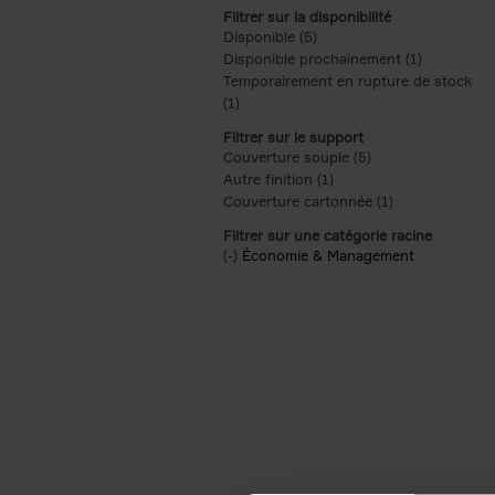
Filtrer sur la disponibilité
Disponible (5)
Apply Disponible filter
Disponible prochainement (1)
Apply Disp
Temporairement en rupture de stock
(1)
Apply Temporairement en rupture de s
Filtrer sur le support
Couverture souple (5)
Apply Couverture s
Autre finition (1)
Apply Autre finition filt
Couverture cartonnée (1)
Apply Couvertu
Filtrer sur une catégorie racine
(-)
Remove Économie & Management filt
Économie & Management