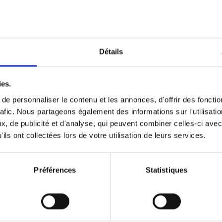
Optichannel Retail. Beyond the
Hysteria
(EN)
Develop and Implement a Winning Strategy
Détails
Retailer or Brand Manufacturer
Gino Van Ossel
Autre finition
2019
350
ies.
e personnaliser le contenu et les annonces, d'offrir des fonctio
rafic. Nous partageons également des informations sur l'utilisati
, de publicité et d'analyse, qui peuvent combiner celles-ci avec
Digital marketing like a PRO -
ils ont collectées lors de votre utilisation de leurs services.
completely revised edition
(EN)
Prepare. Run. Optimize.
Clo Willaerts
Préférences
Statistiques
Couverture souple
2022
226