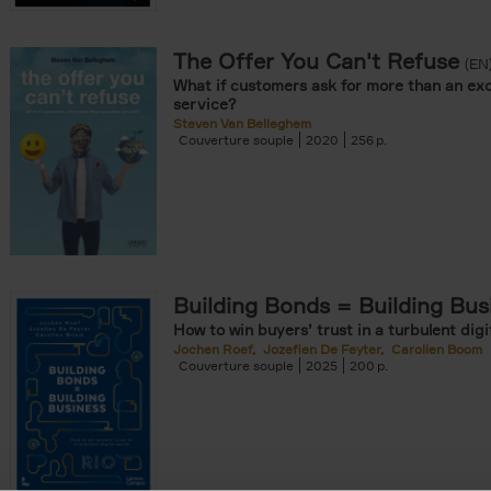
The Offer You Can't Refuse
onible prochainement filter
(EN
What if customers ask for more than an exc
tock filter
service?
Steven Van Belleghem
Couverture souple
2020
256
ouple filter
er
re cartonnée filter
er
Building Bonds = Building Bus
How to win buyers’ trust in a turbulent digi
Jochen Roef
Jozefien De Feyter
Carolien Boom
Couverture souple
2025
200