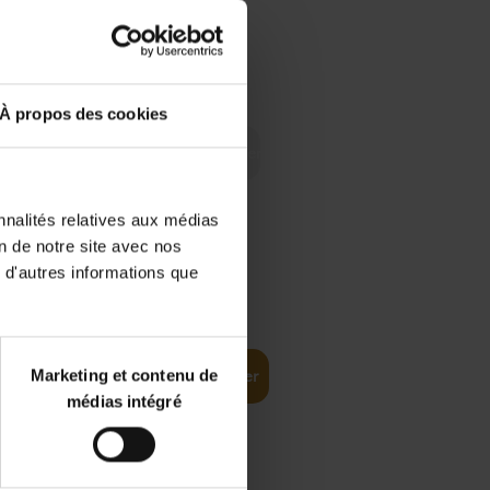
 Digital
€
29,
99
 as a
À propos des cookies
nnalités relatives aux médias
on de notre site avec nos
 d'autres informations que
€
35,
50
Marketing et contenu de
Ajouter au panier
médias intégré