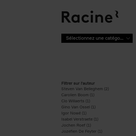
Aller au contenu principal
Sélectionnez une catégorie
Filtrer sur l'auteur
Steven Van Belleghem (2)
Apply Steven V
Carolien Boom (1)
Apply Carolien Boom fi
Clo Willaerts (1)
Apply Clo Willaerts filter
Gino Van Ossel (1)
Apply Gino Van Ossel 
Igor Nowé (1)
Apply Igor Nowé filter
Isabel Verstraete (1)
Apply Isabel Verstrae
Jochen Roef (1)
Apply Jochen Roef filte
Jozefien De Feyter (1)
Apply Jozefien De 