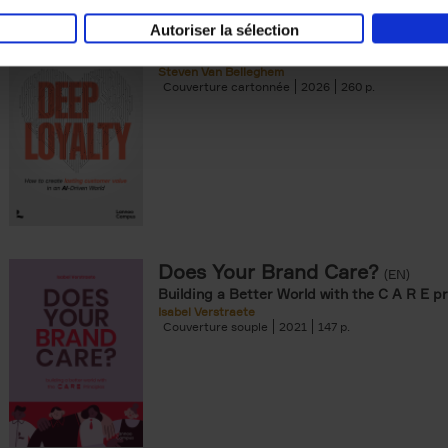
Autoriser la sélection
Deep Loyalty (ENG)
(EN)
Steven Van Belleghem
Couverture cartonnée
2026
260
Does Your Brand Care?
(EN)
Building a Better World with the C A R E pr
Isabel Verstraete
Couverture souple
2021
147