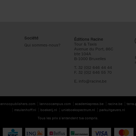
Société
Éditions Racine
Tour & Taxis
Qui sommes-nous?
Avenue du Port, 86C
bte 104A
B-1000 Bruxelles
T. 32 (0)2 646 44 44
F. 32 (0)2 646 55 70
E.
info@racine.be
lannoopublishers.com
lannoocampus.com
academiapress.be
racine.be
terra
meulenhoff.nl
boekerij.nl
unieboekspectrum.nl
parkuitgevers.nl
Tous les prix s’entendent tva compris.