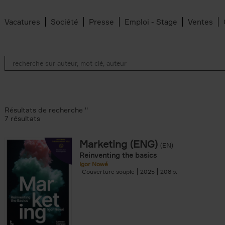
Vacatures
Société
Presse
Emploi - Stage
Ventes
Résultats de recherche ''
7 résultats
Marketing (ENG)
(EN)
an Belleghem filter
Reinventing the basics
lter
Igor Nowé
Couverture souple
2025
208
filter
te filter
r
Feyter filter