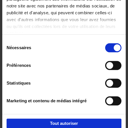
notre site avec nos partenaires de médias sociaux, de
€
37,
50
publicité et d'analyse, qui peuvent combiner celles-ci
avec d'autres informations que vous leur avez fournies
ou qu'ils ont collectées lors de votre utilisation de leurs
services.
Sélection
Nécessaires
du
Ajouter au panier
consentement
Building Bonds = Building
Préférences
Business
(EN)
Jochen Roef
Jozefien De Feyter
Carolien Boom
Couverture souple
2025
200
Statistiques
€
29,
99
Marketing et contenu de médias intégré
Tout autoriser