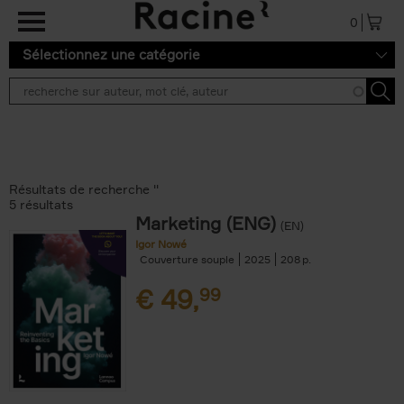
Aller au contenu principal
0
Sélectionnez une catégorie
Résultats de recherche ''
5 résultats
Marketing (ENG)
(EN)
Igor Nowé
Couverture souple
2025
208
€
49,
99