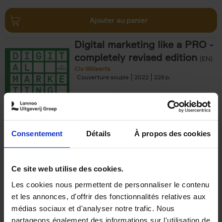
Ajouter au panier
Digital marketing like a PRO -
completely revised edition
(EN)
Clo Willaerts
Couverture souple
2022
226
€
35,
50
Consentement
Détails
À propos des cookies
Ajouter au panier
Ce site web utilise des cookies.
Les cookies nous permettent de personnaliser le contenu
The Offer You Can't
et les annonces, d'offrir des fonctionnalités relatives aux
Refuse
(EN)
médias sociaux et d'analyser notre trafic. Nous
Steven Van Belleghem
partageons également des informations sur l'utilisation de
Couverture souple
2020
256