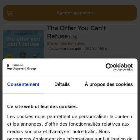
Ajouter au panier
The Offer You Can't
Refuse
(EN)
Steven Van Belleghem
Couverture souple
2020
256
€
37,
50
Consentement
Détails
À propos des cookies
Ajouter au panier
Ce site web utilise des cookies.
Les cookies nous permettent de personnaliser le contenu
Building Bonds = Building
et les annonces, d'offrir des fonctionnalités relatives aux
Business
(EN)
médias sociaux et d'analyser notre trafic. Nous
Jochen Roef
Jozefien De Feyter
Carolien Boom
partageons également des informations sur l'utilisation de
Couverture souple
2025
200