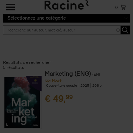
Aller au contenu principal
0
Sélectionnez une catégorie
Résultats de recherche ''
5 résultats
Marketing (ENG)
(EN)
Igor Nowé
Couverture souple
2025
208
€
49,
99