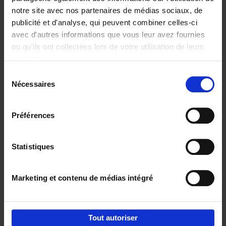
notre site avec nos partenaires de médias sociaux, de
€
29,
99
publicité et d'analyse, qui peuvent combiner celles-ci
avec d'autres informations que vous leur avez fournies
ou qu'ils ont collectées lors de votre utilisation de leurs
services.
Sélection
Nécessaires
du
Ajouter au panier
consentement
Digital marketing like a PRO -
Préférences
completely revised edition
(EN)
Clo Willaerts
Couverture souple
2022
226
Statistiques
€
35,
50
Marketing et contenu de médias intégré
Tout autoriser